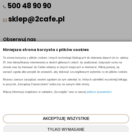
500 48 90 90
sklep@2cafe.pl
Obserwuj nas
Niniejsza strona korzysta z plików cookies
Facebook
Ta strona korzysta z plików cookies i innych technologii śledzących do zbierania danych (m.in. adresy
Pinterest
IP, inne identyfikatory internetowe) w dwóch głównych celach: by analizować statystyki ruchu na
stronie oraz by kierować do Ciebie reklamy w innych miejscach w internecie. Kliknij poniżej, by
Instagram
wyrazić zgodę albo przejdź do ustawień, aby dokonać szczegółowych wyborów co do plików cookies.
Możesz zawsze zarządzać swoimi zgodami (w tym odwołać te, których udzieliłeś wcześniej) klikając
w przycisk „Zarządzaj Ciasteczkami” widoczny na samym dole strony.
Więcej informacji znajdziesz w zakładce „Szczegóły” oraz w naszej
polityce prywatności.
INFORMACJE KONTAKTOWE
AKCEPTUJĘ WSZYSTKIE
© 2018
2CAFE
- Fresh Roasted Coffee
TYLKO WYMAGANE