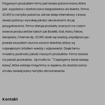
Flagowym produktem firmy jest świeżo palona kawa, która
jest wypalana i dostarczana bezpośrednio do klienta. Firma
2CAFE to nie tylko palarnia, ale też sklep internetowy z kawą
świeżo paloną i wysokiej jakości akcesoriami do jej
przygotowania. Firma oferuje produkty znanych na całym
świecie producentów takich jak Bialetti, Gat, Hario, Fellow,
Aeropress, Chemex itp. 2CAFE dzieli się wiedzą, współpracuje i
przede wszystkim słucha swoich klientów, którzy są
największym źródłem wiedzy i odpowiedzi. Dzięki temu
możemy podnośić jakość naszych produktów. Firma stawia
na jakość produktów. Jej motto to " Częstujemy świat świeżą
kawą", które oddaje misję firmy w dążeniu do dostarczania
smaku świeżej kawy nie tylko dla koneserów.
Kontakt