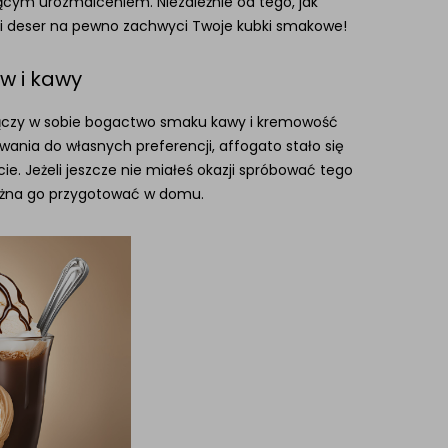
ącym urozmaiceniem. Niezależnie od tego, jak
ski deser na pewno zachwyci Twoje kubki smakowe!
w i kawy
y łączy w sobie bogactwo smaku kawy i kremowość
wania do własnych preferencji, affogato stało się
. Jeżeli jeszcze nie miałeś okazji spróbować tego
można go przygotować w domu.