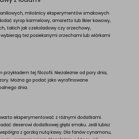
w waniliowych, miłośnicy eksperymentów smakowych
odać syrop karmelowy, amaretto lub likier kawowy,
h, takich jak czekoladowy czy orzechowy,
 wybierają też posiekanymi orzechami lub wiórkami
przykładem tej filozofii. Niezależnie od pory dnia,
eczory. Można go podać jako wyrafinowane
palnego dnia.
, warto eksperymentować z różnymi dodatkami.
adać deserowi dodatkowej głębi smaku. Jeśli lubisz
 współgra z gorzką nutą kawy. Dla fanów cynamonu,