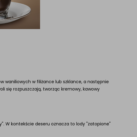
w waniliowych w filiżance lub szklance, a następnie
woli się rozpuszczają, tworząc kremowy, kawowy
y". W kontekście deseru oznacza to lody "zatopione"