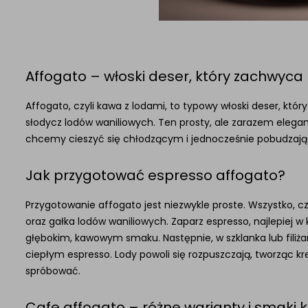
Affogato – włoski deser, który zachwyca
Affogato, czyli kawa z lodami, to typowy włoski deser, kt
słodycz lodów waniliowych. Ten prosty, ale zarazem elegan
chcemy cieszyć się chłodzącym i jednocześnie pobudza
Jak przygotować espresso affogato?
Przygotowanie affogato jest niezwykle proste. Wszystko, c
oraz gałka lodów waniliowych. Zaparz espresso, najlepiej 
głębokim, kawowym smaku. Następnie, w szklanka lub filiżan
ciepłym espresso. Lody powoli się rozpuszczają, tworząc k
spróbować.
Cafe affogato – różne warianty i smaki 