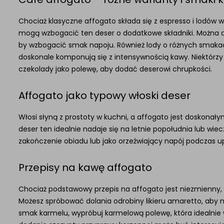
Chociaż klasyczne affogato składa się z espresso i lodó
mogą wzbogacić ten deser o dodatkowe składniki. Można d
by wzbogacić smak napoju. Również lody o różnych smakac
doskonale komponują się z intensywnością kawy. Niektórzy
czekolady jako polewę, aby dodać deserowi chrupkości.
Affogato jako typowy włoski deser
Włosi słyną z prostoty w kuchni, a affogato jest doskonałym 
deser ten idealnie nadaje się na letnie popołudnia lub wi
zakończenie obiadu lub jako orzeźwiający napój podczas u
Przepisy na kawę affogato
Chociaż podstawowy przepis na affogato jest niezmienny
Możesz spróbować dolania odrobiny likieru amaretto, aby n
smak karmelu, wypróbuj karmelową polewę, która idealnie