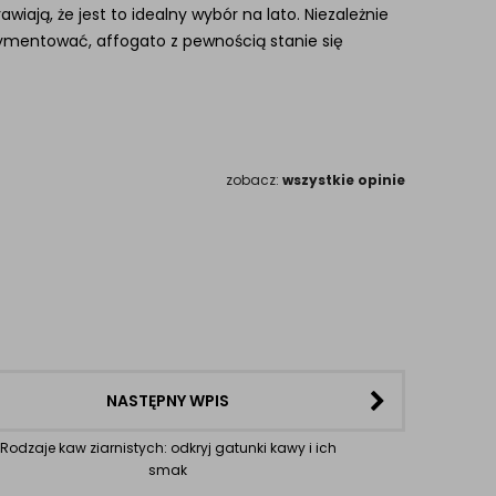
ją, że jest to idealny wybór na lato. Niezależnie
erymentować, affogato z pewnością stanie się
zobacz:
wszystkie opinie
NASTĘPNY WPIS
Rodzaje kaw ziarnistych: odkryj gatunki kawy i ich
smak