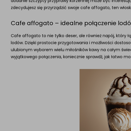
dodanie szczypty przyprawy korzennej może być interesuj
zdecydujesz się przyrządzić swoje cafe affogato, ten wło
Cafe affogato – idealne połączenie lodó
Cafe affogato to nie tylko deser, ale również napój, któr
lodów. Dzięki prostocie przygotowania i możliwości dostoso
ulubionym wyborem wielu miłośników kawy na całym świecie
wyjątkowego połączenia, koniecznie sprawdź, jak łatwo 