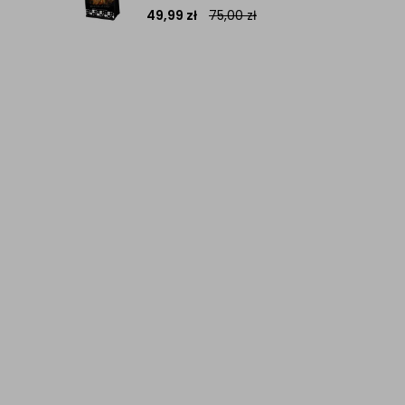
49,99
zł
75,00
zł