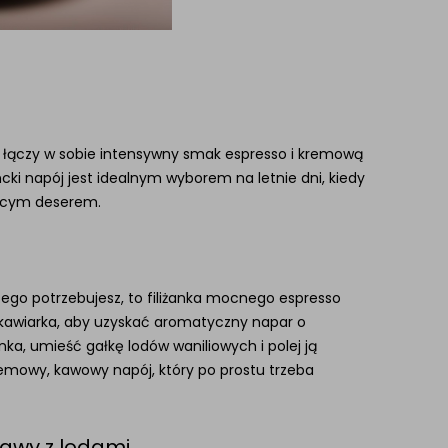
óry łączy w sobie intensywny smak espresso i kremową
cki napój jest idealnym wyborem na letnie dni, kiedy
jącym deserem.
zego potrzebujesz, to filiżanka mocnego espresso
w kawiarka, aby uzyskać aromatyczny napar o
ka, umieść gałkę lodów waniliowych i polej ją
remowy, kawowy napój, który po prostu trzeba
kawy z lodami