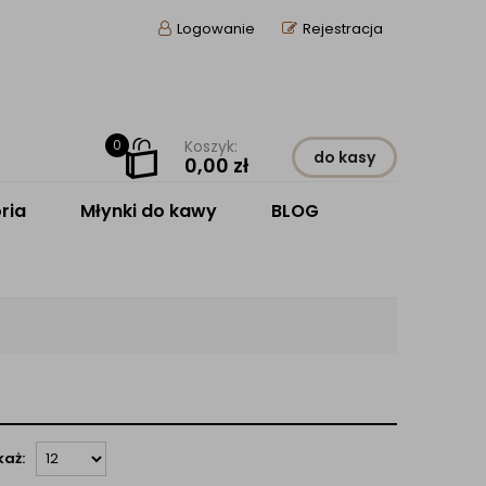
Logowanie
Rejestracja
0
Koszyk:
do kasy
0,00
zł
ria
Młynki do kawy
BLOG
każ: