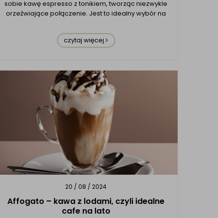
sobie kawę espresso z tonikiem, tworząc niezwykle
orzeźwiające połączenie. Jest to idealny wybór na
ciepłe dni oraz świetna alternatywa dla
klasycznych kaw, takich jak latte. Espresso tonic to
czytaj więcej
napój, który w ostatnich lat...
20 / 08 / 2024
Affogato – kawa z lodami, czyli idealne
cafe na lato