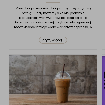
Kawa lungo i espresso lungo – czym są i czym się
różnią? Kiedy mówimy o kawie, jednym z
popularniejszych wyborów jest espresso. To
intensywny napój o małej objętości, ale ogromnej
mocy. Jednak istnieje wiele wariantów espresso, w
tym espresso lungo, które zdobywa coraz większą
popularność wśród miłośników kawy. Kawa
czytaj więcej
espresso lungo to napój ...