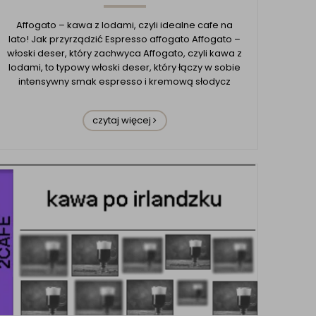
Affogato – kawa z lodami, czyli idealne cafe na
lato! Jak przyrządzić Espresso affogato Affogato –
włoski deser, który zachwyca Affogato, czyli kawa z
lodami, to typowy włoski deser, który łączy w sobie
intensywny smak espresso i kremową słodycz
lodów waniliowych. Ten prosty, ale zarazem
elegancki napój jest idealnym wyborem na letnie
czytaj więcej
dni, kiedy chc...