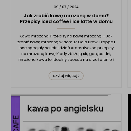
09 / 07 / 2024
Jak zrobić kawę mrożoną w domu?
Przepisy iced coffee i ice latte w domu
Kawa mrożona: Przepisy na kawę mrożoną – Jak
zrobić kawę mrożoną w domu? Cold Brew, Frappe i
inne specjały na letni dzień Aromatyczne przepisy
na mrożoną kawę Kiedy zbliżają się gorące dni,
mrożona kawa to idealny sposób na orzeźwienie i
dodanie sobie energii. W tym artykule poznasz
różne przepisy na kawę mrożoną, które możesz
czytaj więcej
przygotować w domu. Do...