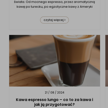
świata. Od mocnego espresso, przez aromatyczną
kawę po turecku, po egzotyczne kawy z Ameryki
Południowej – smak i sposób parzenia kawy różni
się w zależności od regionu świata. Co wpływa na
czytaj więcej
ten smak i arom...
21 / 08 / 2024
Kawa espresso lungo – co to za kawa i
jak ją przygotować?