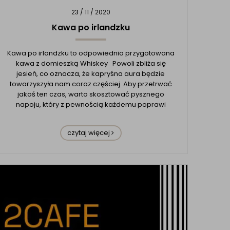
23 / 11 / 2020
Kawa po irlandzku
Kawa po irlandzku to odpowiednio przygotowana
kawa z domieszką Whiskey Powoli zbliża się
jesień, co oznacza, że kapryśna aura będzie
towarzyszyła nam coraz częściej. Aby przetrwać
jakoś ten czas, warto skosztować pysznego
napoju, który z pewnością każdemu poprawi
humor. Mowa oczywiście o Irish Coffee, czyli kawie
z domieszką whisk...
czytaj więcej