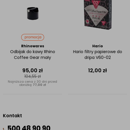
Rhinowares
Hario
Odbijak do kawy Rhino
Hario filtry papierowe do
Coffee Gear mały
dripa V60-02
95,00
zł
12,00
zł
104,55
zł
Najniższa cena z 30 dni przed
obniżką:
77,00 zł
Kontakt
500 48 90 90