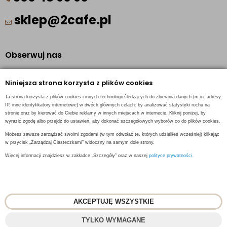
sklep@2cafe.pl
Obserwuj nas
Facebook
Niniejsza strona korzysta z plików cookies
Pinterest
Ta strona korzysta z plików cookies i innych technologii śledzących do zbierania danych (m.in. adresy
Instagram
IP, inne identyfikatory internetowe) w dwóch głównych celach: by analizować statystyki ruchu na
stronie oraz by kierować do Ciebie reklamy w innych miejscach w internecie. Kliknij poniżej, by
wyrazić zgodę albo przejdź do ustawień, aby dokonać szczegółowych wyborów co do plików cookies.
Możesz zawsze zarządzać swoimi zgodami (w tym odwołać te, których udzieliłeś wcześniej) klikając
w przycisk „Zarządzaj Ciasteczkami” widoczny na samym dole strony.
INFORMACJE KONTAKTOWE
Więcej informacji znajdziesz w zakładce „Szczegóły” oraz w naszej
polityce prywatności.
AKCEPTUJĘ WSZYSTKIE
© 2018
2CAFE
- Fresh Roasted Coffee
TYLKO WYMAGANE
Projekt i oprogramowanie sklepu:
ebexo