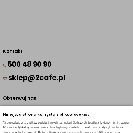
Kontakt
500 48 90 90
sklep@2cafe.pl
Obserwuj nas
Facebook
Niniejsza strona korzysta z plików cookies
Pinterest
Ta strona korzysta z plików cookies i innych technologii śledzących do zbierania danych (m.in. adresy
Instagram
IP, inne identyfikatory internetowe) w dwóch głównych celach: by analizować statystyki ruchu na
stronie oraz by kierować do Ciebie reklamy w innych miejscach w internecie. Kliknij poniżej, by