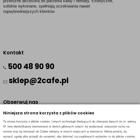
przeróżne akcesoria do parzenia kawy i herbaty. Estetyczne, 
solidnie wykonane, spełniają oczekiwania nawet 
najwybredniejszych klientów. 
Kontakt
500 48 90 90
sklep@2cafe.pl
Obserwuj nas
Niniejsza strona korzysta z plików cookies
Facebook
Ta strona korzysta z plików cookies i innych technologii śledzących do zbierania danych (m.in. adresy
Pinterest
IP, inne identyfikatory internetowe) w dwóch głównych celach: by analizować statystyki ruchu na
stronie oraz by kierować do Ciebie reklamy w innych miejscach w internecie. Kliknij poniżej, by
Instagram
wyrazić zgodę albo przejdź do ustawień, aby dokonać szczegółowych wyborów co do plików cookies.