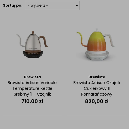
Sortuj po:
Brewista
Brewista
Brewista Artisan Variable
Brewista Artisan Czajnik
Temperature Kettle
Cukierkowy 1l
Srebrny 1l - Czajnik
Pomarańczowy
elektryczny
710,00
zł
820,00
zł