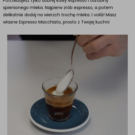
Potrzebujesz tylko dobrej kawy espresso i odrobiny
spienionego mleka. Najpierw zrób espresso, a potem
delikatnie dodaj na wierzch trochę mleka. I voilà! Masz
własne Espresso Macchiato, prosto z Twojej kuchni