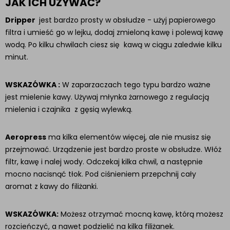
JAK ICH UŻYWAĆ?
Dripper
jest bardzo prosty w obsłudze - użyj papierowego
filtra i umieść go w lejku, dodaj zmieloną kawę i polewaj kawę
wodą. Po kilku chwilach ciesz się kawą w ciągu zaledwie kilku
minut.
WSKAZÓWKA :
W zaparzaczach tego typu bardzo ważne
jest mielenie kawy. Używaj młynka żarnowego z regulacją
mielenia i czajnika z gęsią wylewką.
Aeropress
ma kilka elementów więcej, ale nie musisz się
przejmować. Urządzenie jest bardzo proste w obsłudze. Włóż
filtr, kawę i nalej wody. Odczekaj kilka chwil, a następnie
mocno nacisnąć tłok. Pod ciśnieniem przepchnij cały
aromat z kawy do filiżanki.
WSKAZÓWKA:
Możesz otrzymać mocną kawę, którą możesz
rozcieńczyć, a nawet podzielić na kilka filiżanek.