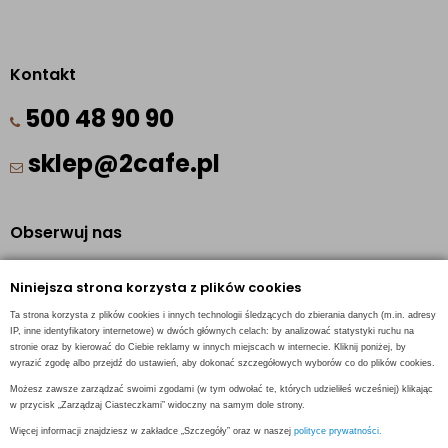
Kontakt
500 48 90 90
sklep@2cafe.pl
Obserwuj nas
Facebook
Niniejsza strona korzysta z plików cookies
Pinterest
Ta strona korzysta z plików cookies i innych technologii śledzących do zbierania danych (m.in. adresy
Instagram
IP, inne identyfikatory internetowe) w dwóch głównych celach: by analizować statystyki ruchu na
stronie oraz by kierować do Ciebie reklamy w innych miejscach w internecie. Kliknij poniżej, by
wyrazić zgodę albo przejdź do ustawień, aby dokonać szczegółowych wyborów co do plików cookies.
Możesz zawsze zarządzać swoimi zgodami (w tym odwołać te, których udzieliłeś wcześniej) klikając
w przycisk „Zarządzaj Ciasteczkami” widoczny na samym dole strony.
INFORMACJE KONTAKTOWE
Więcej informacji znajdziesz w zakładce „Szczegóły” oraz w naszej
polityce prywatności.