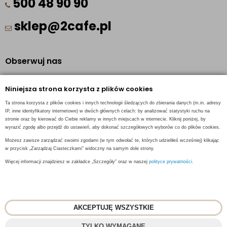
500 48 90 90
sklep@2cafe.pl
Obserwuj nas
Facebook
Niniejsza strona korzysta z plików cookies
Pinterest
Ta strona korzysta z plików cookies i innych technologii śledzących do zbierania danych (m.in. adresy
Instagram
IP, inne identyfikatory internetowe) w dwóch głównych celach: by analizować statystyki ruchu na
stronie oraz by kierować do Ciebie reklamy w innych miejscach w internecie. Kliknij poniżej, by
wyrazić zgodę albo przejdź do ustawień, aby dokonać szczegółowych wyborów co do plików cookies.
Możesz zawsze zarządzać swoimi zgodami (w tym odwołać te, których udzieliłeś wcześniej) klikając
w przycisk „Zarządzaj Ciasteczkami” widoczny na samym dole strony.
INFORMACJE KONTAKTOWE
Więcej informacji znajdziesz w zakładce „Szczegóły” oraz w naszej
polityce prywatności.
AKCEPTUJĘ WSZYSTKIE
© 2018
2CAFE
- Fresh Roasted Coffee
TYLKO WYMAGANE