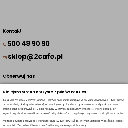
Kontakt
500 48 90 90
sklep@2cafe.pl
Obserwuj nas
Facebook
Niniejsza strona korzysta z plików cookies
Pinterest
Ta strona korzysta z plików cookies i innych technologii śledzących do zbierania danych (m.in. adresy
Instagram
IP, inne identyfikatory internetowe) w dwóch głównych celach: by analizować statystyki ruchu na
stronie oraz by kierować do Ciebie reklamy w innych miejscach w internecie. Kliknij poniżej, by
wyrazić zgodę albo przejdź do ustawień, aby dokonać szczegółowych wyborów co do plików cookies.
Możesz zawsze zarządzać swoimi zgodami (w tym odwołać te, których udzieliłeś wcześniej) klikając
w przycisk „Zarządzaj Ciasteczkami” widoczny na samym dole strony.