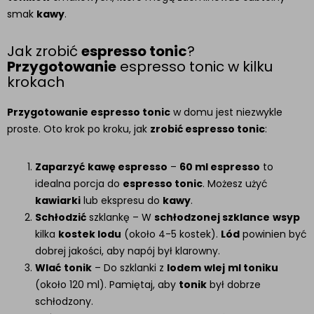
smak
kawy
.
Jak zrobić
espresso tonic
?
Przygotowanie
espresso tonic w kilku
krokach
Przygotowanie espresso tonic
w domu jest niezwykle
proste. Oto krok po kroku, jak
zrobić espresso tonic
:
Zaparzyć
kawę espresso
–
60 ml espresso
to
idealna porcja do
espresso tonic
. Możesz użyć
kawiarki
lub ekspresu do
kawy
.
Schłodzić
szklankę – W
schłodzonej szklance
wsyp
kilka
kostek lodu
(około 4-5 kostek).
Lód
powinien być
dobrej jakości, aby napój był klarowny.
Wlać
tonik
– Do szklanki z
lodem
wlej
ml toniku
(około 120 ml). Pamiętaj, aby
tonik
był dobrze
schłodzony.