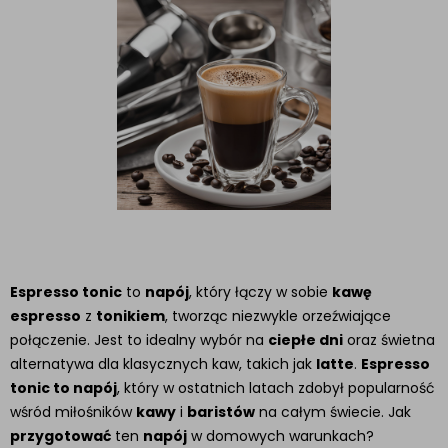
Espresso tonic
to
napój
, który łączy w sobie
ka
wę
espresso
z
tonikiem
, tworząc niezwykle orzeźwiające
połączenie. Jest to idealny wybór na
ciepłe dni
oraz świetna
alternatywa dla klasycznych kaw, takich jak
latte
.
Espresso
tonic to napój
, który w ostatnich latach zdobył popularność
wśród miłośników
kawy
i
baristów
na całym świecie. Jak
przygotować
ten
napój
w domowych warunkach?