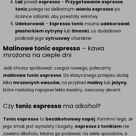
Lać
powoli
espresso
–
Przygotowanie espresso
tonic
polega na delikatnym
wlaniu espresso
po
ściance szklanki, aby powstały warstwy.
Udekorować
–
Espresso tonic
można
udekorować
plasterkiem cytryny
lub
limonki
, co dodatkowo
podkreśli jego
cytrusowy
charakter.
Malinowe tonic espresso
– kawa
mrożona na ciepłe dni
Jeśli chcesz spróbować czegoś nowego, polecamy
malinowe tonic espresso
. Do klasycznego przepisu dodaj
kilka
mrożonych owoców
, na przykład
maliny
lub
jeżyny
,
które nadadzą napojowi lekko kwaśny, owocowy akcent.
Czy
tonic espresso
ma alkohol?
Tonic espresso
to
bezalkoholowy napój
. Pomimo tego, że
jego smak jest wyrazisty i bogaty,
espresso z tonikiem
nie
zawiera alkoholu. Można go podawać na wiele sposobów, a