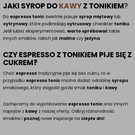
JAKI SYROP DO
KAWY
Z TONIKIEM
?
Do
espresso tonic
świetnie pasuje
syrop miętowy
lub
cytrynowy
, które podkreślają
cytrusowy
charakter
toniku
.
Jeśli lubisz eksperymentować,
warto spróbować
także
innych smaków, takich jak
malina
czy
jeżyna
.
CZY ESPRESSO Z TONIKIEM PIJE SIĘ Z
CUKREM?
Choć
espresso
tradycyjnie pije się bez cukru, to w
przypadku
espresso tonic
można dodać odrobinę
syropu
smakowego, który złagodzi gorzki smak
toniku
i
kawy
.
Zachęcamy do wypróbowania
espresso tonic
oraz innych
napojów z
kawy
z naszej oferty. Odkryj różnorodność
smaków i
poznaj
nowe inspiracje na
ciepłe dni
!