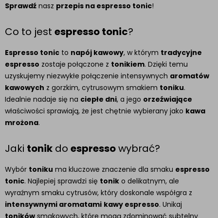
Sprawdź
nasz
przepis na espresso tonic
!
Co to jest
espresso tonic
?
Espresso tonic
to
napój kawowy
, w którym
tradycyjne
espresso
zostaje połączone z
tonikiem
. Dzięki temu
uzyskujemy niezwykłe połączenie intensywnych
aromatów
kawowych
z gorzkim, cytrusowym smakiem
toniku
.
Idealnie nadaje się na
ciepłe dni
, a jego
orzeźwiające
właściwości sprawiają, że jest chętnie wybierany jako
kawa
mrożona
.
Jaki
tonik
do
espresso
wybrać?
Wybór
toniku
ma kluczowe znaczenie dla smaku
espresso
tonic
. Najlepiej sprawdzi się
tonik
o delikatnym, ale
wyraźnym smaku cytrusów, który doskonale współgra z
intensywnymi aromatami
kawy espresso
. Unikaj
toników
smakowych, które mogą zdominować subtelny