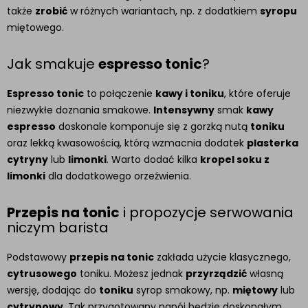
także
zrobić
w różnych wariantach, np. z dodatkiem
syropu
miętowego.
Jak smakuje
espresso tonic
?
Espresso tonic
to połączenie
kawy i toniku
, które oferuje
niezwykłe doznania smakowe.
Intensywny
smak
kawy
espresso
doskonale komponuje się z gorzką nutą
toniku
oraz lekką kwasowością, którą wzmacnia dodatek
plasterka
cytryny
lub
limonki
. Warto dodać kilka
kropel soku z
limonki
dla dodatkowego orzeźwienia.
Przepis na tonic
i propozycje serwowania
niczym barista
Podstawowy
przepis na tonic
zakłada użycie klasycznego,
cytrusowego
toniku. Możesz jednak
przyrządzić
własną
wersję, dodając do
toniku
syrop smakowy, np.
miętowy
lub
cytrynowy
. Tak przygotowany napój będzie doskonałym