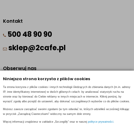
Kontakt
500 48 90 90
sklep@2cafe.pl
Obserwuj nas
Niniejsza strona korzysta z plików cookies
Facebook
Ta strona korzysta z plików cookies i innych technologii śledzących do zbierania danych (m.in. adresy
Pinterest
IP, inne identyfikatory internetowe) w dwóch głównych celach: by analizować statystyki ruchu na
stronie oraz by kierować do Ciebie reklamy w innych miejscach w internecie. Kliknij poniżej, by
Instagram
wyrazić zgodę albo przejdź do ustawień, aby dokonać szczegółowych wyborów co do plików cookies.
Możesz zawsze zarządzać swoimi zgodami (w tym odwołać te, których udzieliłeś wcześniej) klikając
w przycisk „Zarządzaj Ciasteczkami” widoczny na samym dole strony.
Więcej informacji znajdziesz w zakładce „Szczegóły” oraz w naszej
polityce prywatności.
INFORMACJE KONTAKTOWE