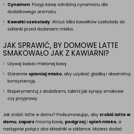
Cynamon
: Posyp kawę odrobiną cynamonu dla
dodatkowego aromatu.
Kawałki czekolady
: Wrzuć kilka kawałków czekolady do
szklanki przed dodaniem mleka.
JAK SPRAWIĆ, BY DOMOWE LATTE
SMAKOWAŁO JAK Z KAWIARNI?
Używaj świeżo mielonej kawy.
Starannie
spieniaj mleko
, aby uzyskać gładką i aksamitną
konsystencję.
Eksperymentuj z dodatkami, takimi jak syropy smakowe
czy przyprawy.
Jak zrobić latte w domu? Podsumowując, aby
zrobić latte w
domu
,
zaparz
mocną kawę,
podgrzej
i
spień mleko
, a
następnie połącz oba składniki w szklance. Możesz dodać