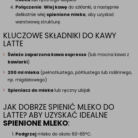
Połączenie
:
Wlej kawę
do szklanki, a następnie
delikatnie wlej
spienione mleko
, aby uzyskać
warstwową strukturę.
KLUCZOWE SKŁADNIKI DO KAWY
LATTE
Świeżo zaparzona kawa espresso
(lub mocna kawa z
kawiarki
)
200 ml mleka
(pełnotłustego, półtłustego lub roślinnego,
np. migdałowego)
Spieniacz do mleka
lub ręczny ubijak
JAK DOBRZE SPIENIĆ MLEKO DO
LATTE? ABY UZYSKAĆ IDEALNE
SPIENIONE MLEKO
:
Podgrzej
mleko do około 60-65°C.