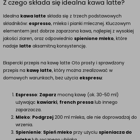
Z czego składa się idealna kawa latte?
Idealna
kawa latte
składa się z trzech podstawowych
składników:
espresso
, mleka i pianki mlecznej. Kluczowym
elementem jest dobrze zaparzona kawa, najlepiej z wysokiej
jakości ziaren, oraz odpowiednio
spienione mleko
, które
nadaje
latte
aksamitną konsystencję.
Ekspercki przepis na kawę latte Oto prosty i sprawdzony
przepis na
kawę latte
, który można zrealizować w
domowych warunkach, bez użycia
ekspresu
:
Espresso
:
Zaparz
mocną kawę (ok. 30-50 ml)
używając
kawiarki
,
french pressa
lub innego
zaparzacza.
Mleko
:
Podgrzej
200 ml mleka, ale nie doprowadzaj do
wrzenia.
Spienienie
:
Spień mleko
przy użyciu
spieniacza do
mleka
lub ręcznego ubijaka.