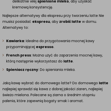
delikatnie wlej
spienione mleko
, aby uzyskać
kremową konsystencję.
Najlepsze alternatywy dla ekspresu przy tworzeniu latte Nie
musisz posiadać
ekspresu
, aby
zrobić latte
w domu.
Alternatywy to:
Kawiarka
: Idealna do przygotowania mocnej kawy
przypominającej
espresso
.
French press
: Można użyć do zaparzenia mocnej kawy,
którą następnie wykorzystasz do
latte
.
Spieniacz ręczny
: Do spieniania mleka.
Jaką kawę wybrać do domowego latte? Do domowego
latte
najlepiej sprawdzi się kawa z dobrej jakości ziaren, najlepiej
świeżo mielona. Polecane są ziarna o średnim stopniu
palenia, które zapewnią bogaty smak i aromat.