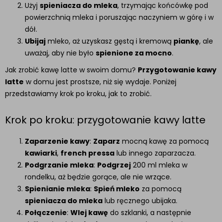
Użyj
spieniacza do mleka
, trzymając końcówkę pod
powierzchnią mleka i poruszając naczyniem w górę i w
dół.
Ubijaj
mleko, aż uzyskasz gęstą i kremową
piankę
, ale
uważaj, aby nie było
spienione za mocno
.
Jak zrobić kawę latte w swoim domu?
Przygotowanie kawy
latte
w domu jest prostsze, niż się wydaje. Poniżej
przedstawiamy krok po kroku, jak to zrobić.
Krok po kroku: przygotowanie kawy latte
Zaparzenie kawy
:
Zaparz
mocną kawę za pomocą
kawiarki
,
french pressa
lub innego zaparzacza.
Podgrzanie mleka
:
Podgrzej
200 ml mleka w
rondelku, aż będzie gorące, ale nie wrzące.
Spienianie mleka
:
Spień mleko
za pomocą
spieniacza do mleka
lub ręcznego ubijaka.
Połączenie
:
Wlej kawę
do szklanki, a następnie