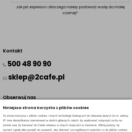
Jak pić espresso i dlaczego należy podawać wodę do małej
czarnej?
Kontakt
500 48 90 90
sklep@2cafe.pl
Obserwuj nas
Niniejsza strona korzysta z plików cookies
Facebook
Ta strona korzysta z plików cookies i innych technologii śledzących do zbierania danych (m.in. adresy
Pinterest
IP, inne identyfikatory internetowe) w dwóch głównych celach: by analizować statystyki ruchu na
stronie oraz by kierować do Ciebie reklamy w innych miejscach w internecie. Kliknij poniżej, by
Instagram
wyrazić zgodę albo przejdź do ustawień, aby dokonać szczegółowych wyborów co do plików cookies.