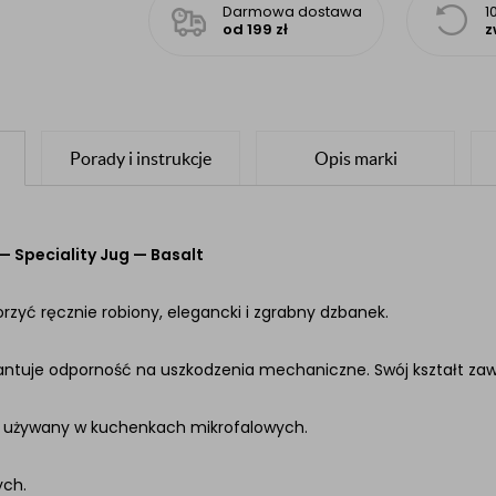
Darmowa dostawa
1
od 199 zł
z
Porady i instrukcje
Opis marki
 Speciality Jug — Basalt
zyć ręcznie robiony, elegancki i zgrabny dzbanek.
arantuje odporność na uszkodzenia mechaniczne. Swój kształt z
 używany w kuchenkach mikrofalowych.
ych.