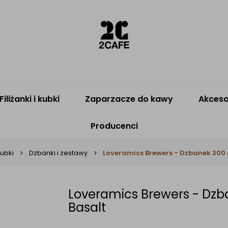
Filiżanki i kubki
Zaparzacze do kawy
Akceso
Producenci
 kubki
Dzbanki i zestawy
Loveramics Brewers - Dzbanek 300 m
Loveramics Brewers - Dzba
Basalt