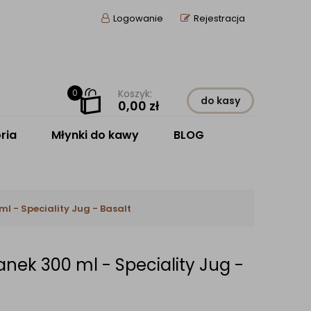
Logowanie
Rejestracja
0
Koszyk:
do kasy
0,00
zł
ria
Młynki do kawy
BLOG
l - Speciality Jug - Basalt
nek 300 ml - Speciality Jug -