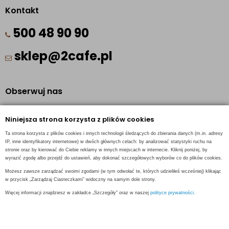
Kontakt
500 48 90 90
sklep@2cafe.pl
Obserwuj nas
Facebook
Niniejsza strona korzysta z plików cookies
Pinterest
Ta strona korzysta z plików cookies i innych technologii śledzących do zbierania danych (m.in. adresy
Instagram
IP, inne identyfikatory internetowe) w dwóch głównych celach: by analizować statystyki ruchu na
stronie oraz by kierować do Ciebie reklamy w innych miejscach w internecie. Kliknij poniżej, by
wyrazić zgodę albo przejdź do ustawień, aby dokonać szczegółowych wyborów co do plików cookies.
Możesz zawsze zarządzać swoimi zgodami (w tym odwołać te, których udzieliłeś wcześniej) klikając
w przycisk „Zarządzaj Ciasteczkami” widoczny na samym dole strony.
INFORMACJE KONTAKTOWE
Więcej informacji znajdziesz w zakładce „Szczegóły” oraz w naszej
polityce prywatności.