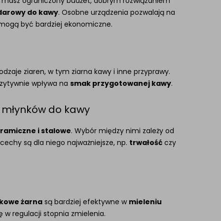
li masz ograniczony budżet, dobrym rozwiązaniem
darowy do kawy
. Osobne urządzenia pozwalają na
 mogą być bardziej ekonomiczne.
odzaje ziaren, w tym ziarna kawy i inne przyprawy.
ozytywnie wpływa na
smak przygotowanej kawy
.
e młynków do kawy
ramiczne i stalowe
. Wybór między nimi zależy od
 cechy są dla niego najważniejsze, np.
trwałość
czy
kowe żarna
są bardziej efektywne w
mieleniu
 w regulacji stopnia zmielenia.