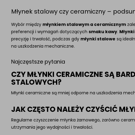
Młynek stalowy czy ceramiczny – pods
Wybór między
młynkiem stalowym a ceramicznym
zale
preferencji i wymagań dotyczących
smaku kawy
.
Młynki
precyzję i trwałość, podczas gdy
młynki stalowe
są idealn
na uszkodzenia mechaniczne.
Najczęstsze pytania
CZY MŁYNKI CERAMICZNE SĄ BARD
STALOWYCH?
Młynki ceramiczne są mniej odporne na uszkodzenia mechan
JAK CZĘSTO NALEŻY CZYŚCIĆ MŁ
Regularne czyszczenie młynka żarnowego, zarówno ceramicz
utrzymania jego wydajności i trwałości.