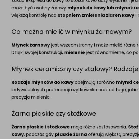
Zakup ekspresu do kawy to stosunkowo duży wydatek i jeś
może być osobny żarowy
młynek do kawy lub młynek u
większą kontrolę nad
stopniem zmielenia ziaren kawy
i
Co można mielić w młynku żarnowym?
Młynek żarnowy
jest wszechstronny i może mielić różne r
Dzięki swojej konstrukcji,
mielenie
jest równomierne, co p
Młynek ceramiczny czy stalowy? Rodzaj
Rodzaje młynków do kawy
obejmują zarówno
młynki ce
indywidualnych preferencji użytkownika oraz od tego, jakie
precyzja mielenia.
Żarna płaskie czy stożkowe
Żarna płaskie
i
stożkowe
mają różne zastosowania.
Stoż
kawy
, podczas gdy
płaskie żarna
oferują większą precyzję