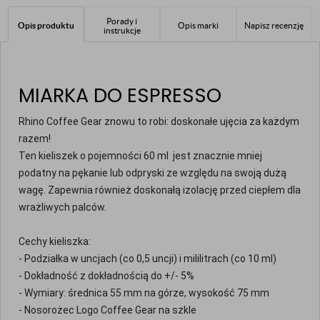
Porady i
Opis produktu
Opis marki
Napisz recenzję
instrukcje
MIARKA DO ESPRESSO
Rhino Coffee Gear znowu to robi: doskonałe ujęcia za każdym
razem!
Ten kieliszek o pojemności 60 ml jest znacznie mniej
podatny na pękanie lub odpryski ze względu na swoją dużą
wagę. Zapewnia również doskonałą izolację przed ciepłem dla
wrażliwych palców.
Cechy kieliszka:
- Podziałka w uncjach (co 0,5 uncji) i mililitrach (co 10 ml)
- Dokładność z dokładnością do +/- 5%
- Wymiary: średnica 55 mm na górze, wysokość 75 mm
- Nosorożec Logo Coffee Gear na szkle