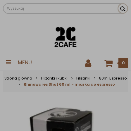
MENU
0
Strona główna
Filiżanki i kubki
Filiżanki
80ml Espresso
Rhinowares Shot 60 ml - miarka do espresso