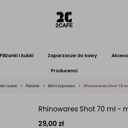
Filiżanki i kubki
Zaparzacze do kawy
Akceso
Producenci
anki i kubki
Filiżanki
80ml Espresso
Rhinowares Shot 70 m
Rhinowares Shot 70 ml - 
29,00
zł