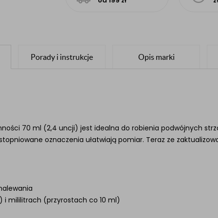
od 199 zł
z
Porady i instrukcje
Opis marki
ości 70 ml (2,4 uncji) jest idealna do robienia podwójnych str
 stopniowane oznaczenia ułatwiają pomiar. Teraz ze zaktualizo
 nalewania
 i mililitrach (przyrostach co 10 ml)