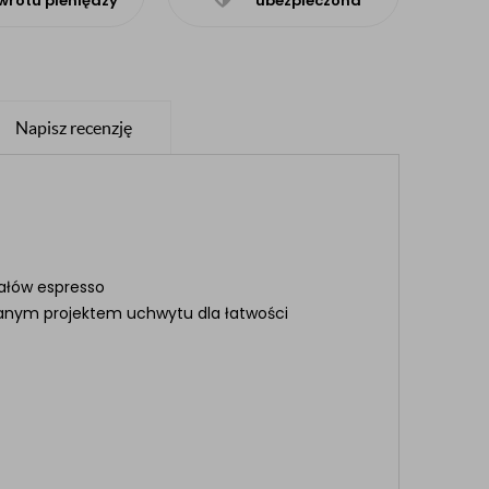
wrotu pieniędzy
ubezpieczona
Napisz recenzję
załów espresso
wanym projektem uchwytu dla łatwości