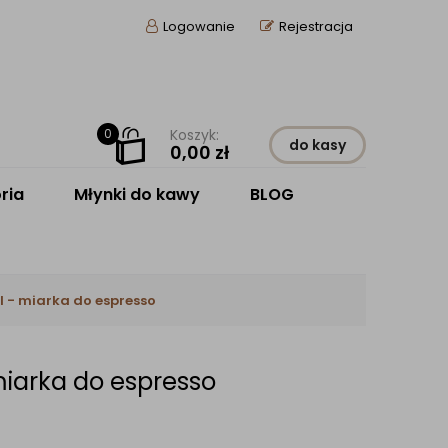
Logowanie
Rejestracja
0
Koszyk:
do kasy
0,00
zł
ria
Młynki do kawy
BLOG
l - miarka do espresso
miarka do espresso