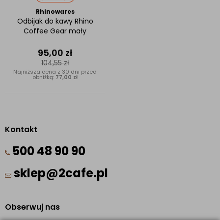
Rhinowares
Odbijak do kawy Rhino
Coffee Gear mały
95,00
zł
104,55
zł
Najniższa cena z 30 dni przed
obniżką:
77,00 zł
Kontakt
500 48 90 90
sklep@2cafe.pl
Obserwuj nas