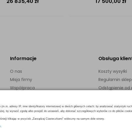
26 835,40
zł
17 500,00
zł
Informacje
Obsługa klien
O nas
Koszty wysyłki
Misja firmy
Regulamin skle
Współpraca
Odstąpienie o
Kontakt
Polityka prywatn
h (m.in. adresy IP, inne identyfikatory internetowe) w dwóch głównych celach: by analizować statystyki ruc
poniżej, by wyrazić zgodę albo przejdź do ustawień, aby dokonać szczegółowych wyborów co do plików cooki
niej) klikając w przycisk „Zarządzaj Ciasteczkami” widoczny na samym dole strony.
i.