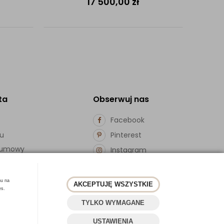
17 500,00
zł
ta
Obserwuj nas
Facebook
pu
Pinterest
d umowy
Instagram
ości
hu na
AKCEPTUJĘ WSZYSTKIE
es.
TYLKO WYMAGANE
USTAWIENIA