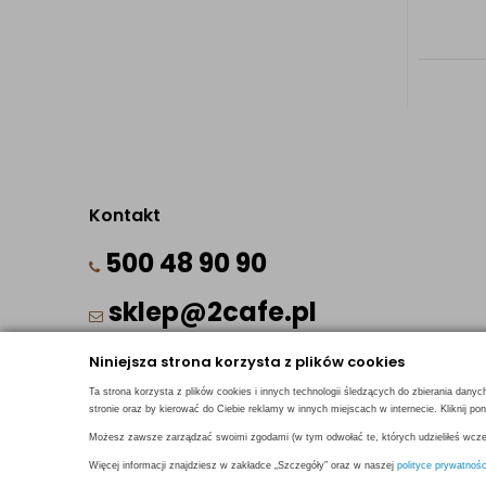
Kontakt
500 48 90 90
sklep@2cafe.pl
Niniejsza strona korzysta z plików cookies
Ta strona korzysta z plików cookies i innych technologii śledzących do zbierania danyc
stronie oraz by kierować do Ciebie reklamy w innych miejscach w internecie. Kliknij 
Możesz zawsze zarządzać swoimi zgodami (w tym odwołać te, których udzieliłeś wcześ
© 2018
2CAFE
- Fresh Roasted Coffee
Więcej informacji znajdziesz w zakładce „Szczegóły” oraz w naszej
polityce prywatnośc