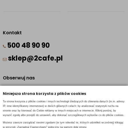
Kontakt
500 48 90 90
sklep@2cafe.pl
Obserwuj nas
Facebook
Niniejsza strona korzysta z plików cookies
Pinterest
Ta strona korzysta z plików cookies i innych technologii śledzących do zbierania danych (m.in. adresy
Instagram
IP, inne identyfikatory internetowe) w dwóch głównych celach: by analizować statystyki ruchu na
stronie oraz by kierować do Ciebie reklamy w innych miejscach w internecie. Kliknij poniżej, by
wyrazić zgodę albo przejdź do ustawień, aby dokonać szczegółowych wyborów co do plików cookies.
Możesz zawsze zarządzać swoimi zgodami (w tym odwołać te, których udzieliłeś wcześniej) klikając
w przycisk „Zarządzaj Ciasteczkami” widoczny na samym dole strony.