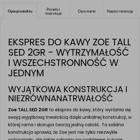
Porady i
Opis produktu
Opis marki
Napisz recenzję
instrukcje
EKSPRES DO KAWY ZOE TALL
SED 2GR - WYTRZYMAŁOŚĆ
I WSZECHSTRONNOŚĆ W
JEDNYM
WYJĄTKOWA KONSTRUKCJA I
NIEZRÓWNANATRWAŁOŚĆ
Zoe TALL SED 2GR
to ekspres do kawy, który wyróżnia się
swoją wyjątkową trwałością dzięki unikalnej konstrukcji, w
której rama i skorupa tworzą jedną całość. Ta solidna
konstrukcja sprawia, że Zoe jest nie tylko niezwykle
wytrzymały, ale także odporny na codzienne zużycie.