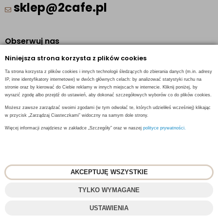
sklep@2cafe.pl
Obserwuj nas
Niniejsza strona korzysta z plików cookies
Facebook
Ta strona korzysta z plików cookies i innych technologii śledzących do zbierania danych (m.in. adresy
Pinterest
IP, inne identyfikatory internetowe) w dwóch głównych celach: by analizować statystyki ruchu na
stronie oraz by kierować do Ciebie reklamy w innych miejscach w internecie. Kliknij poniżej, by
Instagram
wyrazić zgodę albo przejdź do ustawień, aby dokonać szczegółowych wyborów co do plików cookies.
Możesz zawsze zarządzać swoimi zgodami (w tym odwołać te, których udzieliłeś wcześniej) klikając
w przycisk „Zarządzaj Ciasteczkami” widoczny na samym dole strony.
Więcej informacji znajdziesz w zakładce „Szczegóły” oraz w naszej
polityce prywatności.
INFORMACJE KONTAKTOWE
AKCEPTUJĘ WSZYSTKIE
© 2018
2CAFE
- Fresh Roasted Coffee
TYLKO WYMAGANE
Projekt i oprogramowanie sklepu:
ebexo
USTAWIENIA