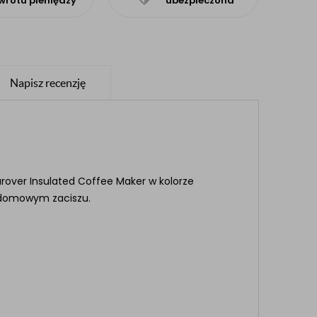
wrotu pieniędzy
ubezpieczona
Napisz recenzję
rover Insulated Coffee Maker w kolorze
w domowym zaciszu.