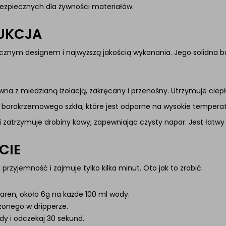
bezpiecznych dla żywności materiałów.
UKCJA
tycznym designem i najwyższą jakością wykonania. Jego solidna
dzewna z miedzianą izolacją, zakręcany i przenośny. Utrzymuje ciep
i borokrzemowego szkła, które jest odporne na wysokie temperat
i zatrzymuje drobiny kawy, zapewniając czysty napar. Jest łatwy 
CIE
przyjemność i zajmuje tylko kilka minut. Oto jak to zrobić:
ziaren, około 6g na każde 100 ml wody.
zonego w dripperze.
dy i odczekaj 30 sekund.