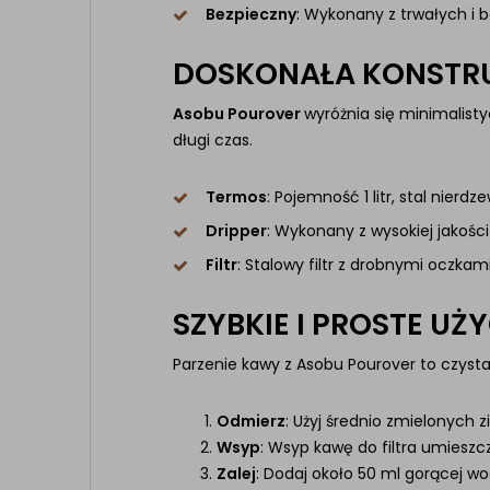
Bezpieczny
: Wykonany z trwałych i 
DOSKONAŁA KONSTR
Asobu Pourover
wyróżnia się minimalis
długi czas.
Termos
: Pojemność 1 litr, stal nier
Dripper
: Wykonany z wysokiej jakośc
Filtr
: Stalowy filtr z drobnymi oczkam
SZYBKIE I PROSTE UŻY
Parzenie kawy z Asobu Pourover to czysta 
Odmierz
: Użyj średnio zmielonych 
Wsyp
: Wsyp kawę do filtra umieszc
Zalej
: Dodaj około 50 ml gorącej wo