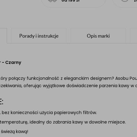
od 199 zł
z
Porady i instrukcje
Opis marki
 - Czarny
tóry połączy funkcjonalność z eleganckim designem? Asobu Pou
oczekiwania, oferując wyjątkowe doświadczenie parzenia kawy 
:
 bez konieczności użycia papierowych filtrów.
temperaturę, idealny do zabrania kawy w dowolne miejsce.
ię świeżą kawą!