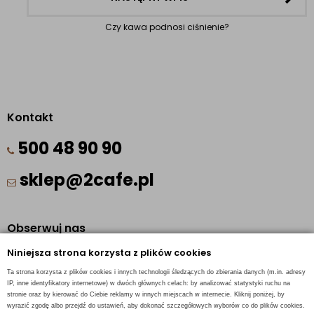
Czy kawa podnosi ciśnienie?
Kontakt
500 48 90 90
sklep@2cafe.pl
Obserwuj nas
Niniejsza strona korzysta z plików cookies
Facebook
Ta strona korzysta z plików cookies i innych technologii śledzących do zbierania danych (m.in. adresy
Pinterest
IP, inne identyfikatory internetowe) w dwóch głównych celach: by analizować statystyki ruchu na
stronie oraz by kierować do Ciebie reklamy w innych miejscach w internecie. Kliknij poniżej, by
Instagram
wyrazić zgodę albo przejdź do ustawień, aby dokonać szczegółowych wyborów co do plików cookies.