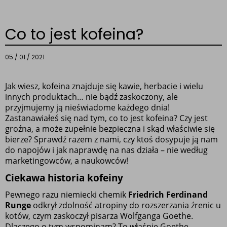
Co to jest kofeina?
05 / 01 / 2021
Jak wiesz, kofeina znajduje się kawie, herbacie i wielu 
innych produktach… nie bądź zaskoczony, ale 
przyjmujemy ją nieświadome każdego dnia! 
Zastanawiałeś się nad tym, co to jest kofeina? Czy jest 
groźna, a może zupełnie bezpieczna i skąd właściwie się 
bierze? Sprawdź razem z nami, czy ktoś dosypuje ją nam 
do napojów i jak naprawdę na nas działa – nie według 
marketingowców, a naukowców!
Ciekawa historia kofeiny
Pewnego razu niemiecki chemik 
Friedrich Ferdinand 
Runge
 odkrył zdolność atropiny do rozszerzania źrenic u 
kotów, czym zaskoczył pisarza Wolfganga Goethe. 
Dlaczego o tym wspominam? To właśnie Goethe 