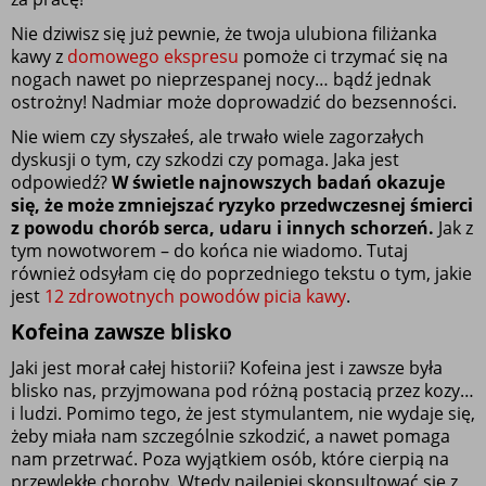
Nie dziwisz się już pewnie, że twoja ulubiona filiżanka 
kawy z 
domowego ekspresu 
pomoże ci trzymać się na 
nogach nawet po nieprzespanej nocy… bądź jednak 
ostrożny! Nadmiar może doprowadzić do bezsenności. 
Nie wiem czy słyszałeś, ale trwało wiele zagorzałych 
dyskusji o tym, czy szkodzi czy pomaga. Jaka jest 
odpowiedź? 
W świetle najnowszych badań okazuje 
się, że może zmniejszać ryzyko przedwczesnej śmierci 
z powodu chorób serca, udaru i innych schorzeń.
 Jak z 
tym nowotworem – do końca nie wiadomo. Tutaj 
również odsyłam cię do poprzedniego tekstu o tym, jakie 
jest 
12 zdrowotnych powodów picia kawy
. 
Kofeina zawsze blisko
Jaki jest morał całej historii? Kofeina jest i zawsze była 
blisko nas, przyjmowana pod różną postacią przez kozy… 
i ludzi. Pomimo tego, że jest stymulantem, nie wydaje się, 
żeby miała nam szczególnie szkodzić, a nawet pomaga 
nam przetrwać. Poza wyjątkiem osób, które cierpią na 
przewlekłe choroby. Wtedy najlepiej skonsultować się z 