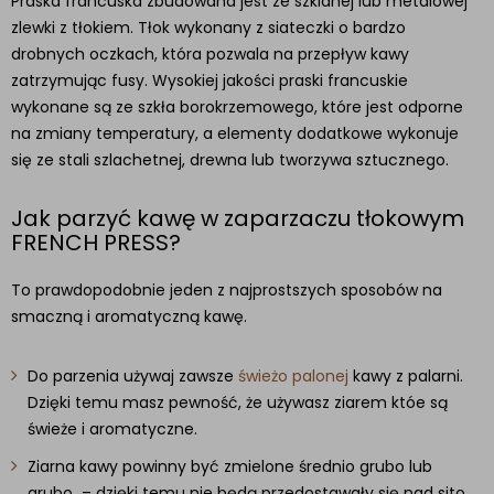
Praska francuska zbudowana jest ze szklanej lub metalowej
zlewki z tłokiem. Tłok wykonany z siateczki o bardzo
drobnych oczkach, która pozwala na przepływ kawy
zatrzymując fusy. Wysokiej jakości praski francuskie
wykonane są ze szkła borokrzemowego, które jest odporne
na zmiany temperatury, a elementy dodatkowe wykonuje
się ze stali szlachetnej, drewna lub tworzywa sztucznego.
Jak parzyć kawę w zaparzaczu tłokowym
FRENCH PRESS?
To prawdopodobnie jeden z najprostszych sposobów na
smaczną i aromatyczną kawę.
Do parzenia używaj zawsze
świeżo palonej
kawy z palarni.
Dzięki temu masz pewność, że używasz ziarem któe są
świeże i aromatyczne.
Ziarna kawy powinny być zmielone średnio grubo lub
grubo – dzięki temu nie będą przedostawały się nad sito