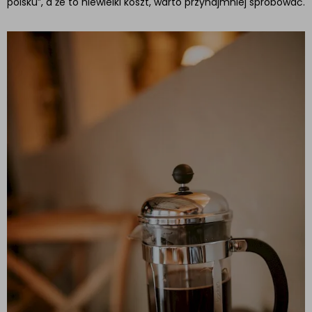
polsku”, a że to niewielki koszt, warto przynajmniej spróbować.