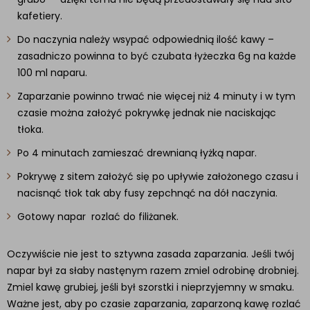
kafetiery.
Do naczynia należy wsypać odpowiednią ilość kawy –
zasadniczo powinna to być czubata łyżeczka 6g na każde
100 ml naparu.
Zaparzanie powinno trwać nie więcej niż 4 minuty i w tym
czasie można założyć pokrywkę jednak nie naciskając
tłoka.
Po 4 minutach zamieszać drewnianą łyżką napar.
Pokrywę z sitem założyć się po upływie założonego czasu i
nacisnąć tłok tak aby fusy zepchnąć na dół naczynia.
Gotowy napar rozlać do filiżanek.
Oczywiście nie jest to sztywna zasada zaparzania. Jeśli twój
napar był za słaby nastęnym razem zmiel odrobinę drobniej.
Zmiel kawę grubiej, jeśli był szorstki i nieprzyjemny w smaku.
Ważne jest, aby po czasie zaparzania, zaparzoną kawę rozlać