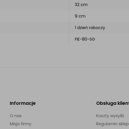
32 cm
9 cm
1 dzień roboczy
FIE-80-SG
Informacje
Obsługa klien
O nas
Koszty wysyłki
Misja firmy
Regulamin skle