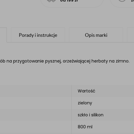
od 199 zł
z
Porady i instrukcje
Opis marki
b na przygotowanie pysznej, orzeźwiającej herbaty na zimno.
Wartość
zielony
szkło i silikon
800 ml