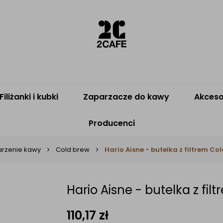
Filiżanki i kubki
Zaparzacze do kawy
Akceso
Producenci
arzenie kawy
Cold brew
Hario Aisne - butelka z filtrem Co
Hario Aisne - butelka z fil
110,17
zł