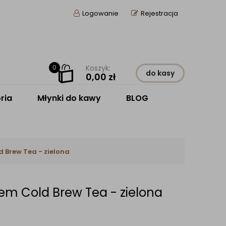
Logowanie
Rejestracja
0
Koszyk:
do kasy
0,00
zł
ria
Młynki do kawy
BLOG
ld Brew Tea - zielona
trem Cold Brew Tea - zielona