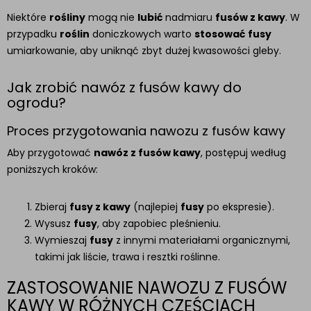
Niektóre
rośliny
mogą nie
lubić
nadmiaru
fusów z kawy
. W
przypadku
roślin
doniczkowych warto
stosować
fusy
umiarkowanie, aby uniknąć zbyt dużej kwasowości gleby.
Jak zrobić nawóz z fusów kawy do
ogrodu?
Proces przygotowania nawozu z fusów kawy
Aby przygotować
nawóz z fusów kawy
, postępuj według
poniższych kroków:
Zbieraj
fusy z kawy
(najlepiej
fusy
po ekspresie).
Wysusz
fusy
, aby zapobiec pleśnieniu.
Wymieszaj
fusy
z innymi materiałami organicznymi,
takimi jak liście, trawa i resztki roślinne.
ZASTOSOWANIE NAWOZU Z FUSÓW
KAWY W RÓŻNYCH CZĘŚCIACH