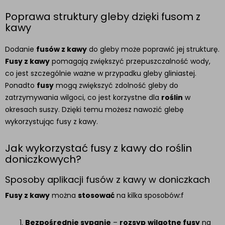
Poprawa struktury gleby dzięki fusom z
kawy
Dodanie
fusów z kawy
do gleby może poprawić jej strukturę.
Fusy z kawy
pomagają zwiększyć przepuszczalność wody,
co jest szczególnie ważne w przypadku gleby gliniastej.
Ponadto
fusy
mogą zwiększyć zdolność gleby do
zatrzymywania wilgoci, co jest korzystne dla
roślin
w
okresach suszy. Dzięki temu możesz nawozić glebę
wykorzystując fusy z kawy.
Jak wykorzystać fusy z kawy do roślin
doniczkowych?
Sposoby aplikacji fusów z kawy w doniczkach
Fusy z kawy
można
stosować
na kilka sposobów:f
Bezpośrednie sypanie
–
rozsyp
wilgotne fusy
na