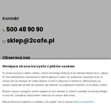
Kontakt
500 48 90 90
sklep@2cafe.pl
Obserwuj nas
Niniejsza strona korzysta z plików cookies
Facebook
Ta strona korzysta z plików cookies i innych technologii śledzących do zbierania danych (m.in. adresy
Pinterest
IP, inne identyfikatory internetowe) w dwóch głównych celach: by analizować statystyki ruchu na
stronie oraz by kierować do Ciebie reklamy w innych miejscach w internecie. Kliknij poniżej, by
Instagram
wyrazić zgodę albo przejdź do ustawień, aby dokonać szczegółowych wyborów co do plików cookies.
Możesz zawsze zarządzać swoimi zgodami (w tym odwołać te, których udzieliłeś wcześniej) klikając
w przycisk „Zarządzaj Ciasteczkami” widoczny na samym dole strony.
Więcej informacji znajdziesz w zakładce „Szczegóły” oraz w naszej
polityce prywatności.
INFORMACJE KONTAKTOWE