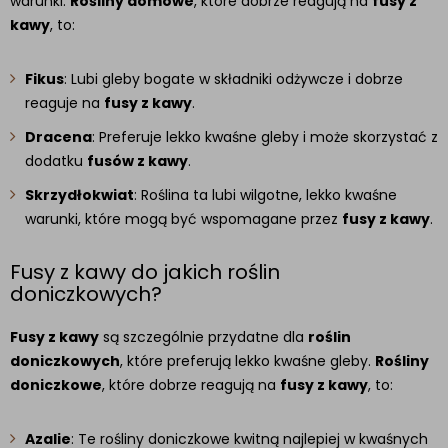
warunki.
Rośliny domowe
, które dobrze reagują na
fusy z
kawy
, to:
Fikus
: Lubi gleby bogate w składniki odżywcze i dobrze
reaguje na
fusy z kawy
.
Dracena
: Preferuje lekko kwaśne gleby i może skorzystać z
dodatku
fusów z kawy
.
Skrzydłokwiat
: Roślina ta lubi wilgotne, lekko kwaśne
warunki, które mogą być wspomagane przez
fusy z kawy
.
Fusy z kawy do jakich roślin
doniczkowych?
Fusy z kawy
są szczególnie przydatne dla
roślin
doniczkowych
, które preferują lekko kwaśne gleby.
Rośliny
doniczkowe
, które dobrze reagują na
fusy z kawy
, to:
Azalie
: Te rośliny doniczkowe kwitną najlepiej w kwaśnych