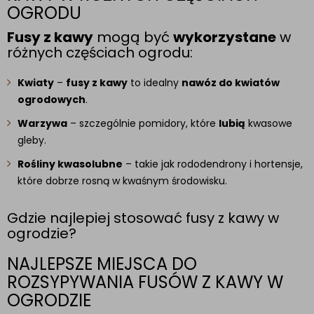
OGRODU
Fusy z kawy
mogą być
wykorzystane
w
różnych częściach ogrodu:
Kwiaty
–
fusy z kawy
to idealny
nawóz do kwiatów
ogrodowych
.
Warzywa
– szczególnie pomidory, które
lubią
kwasowe
gleby.
Rośliny kwasolubne
– takie jak rododendrony i hortensje,
które dobrze rosną w kwaśnym środowisku.
Gdzie najlepiej stosować fusy z kawy w
ogrodzie?
NAJLEPSZE MIEJSCA DO
ROZSYPYWANIA FUSÓW Z KAWY W
OGRODZIE