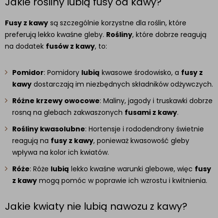
Jakie rośliny lubią fusy od kawy?
Fusy z kawy
są szczególnie korzystne dla roślin, które
preferują lekko kwaśne gleby.
Rośliny
, które dobrze reagują
na dodatek
fusów z kawy
, to:
Pomidor
: Pomidory
lubią
kwasowe środowisko, a
fusy z
kawy
dostarczają im niezbędnych składników odżywczych.
Różne krzewy owocowe
: Maliny, jagody i truskawki dobrze
rosną na glebach zakwaszonych
fusami z kawy
.
Rośliny kwasolubne
: Hortensje i rododendrony świetnie
reagują na
fusy z kawy
, ponieważ kwasowość gleby
wpływa na kolor ich kwiatów.
Róże
: Róże
lubią
lekko kwaśne warunki glebowe, więc
fusy
z kawy
mogą pomóc w poprawie ich wzrostu i kwitnienia.
Jakie kwiaty nie lubią nawozu z kawy?