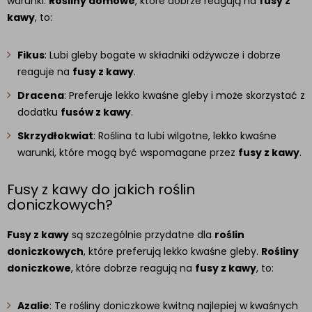
warunki.
Rośliny domowe
, które dobrze reagują na
fusy z
kawy
, to:
Fikus
: Lubi gleby bogate w składniki odżywcze i dobrze
reaguje na
fusy z kawy
.
Dracena
: Preferuje lekko kwaśne gleby i może skorzystać z
dodatku
fusów z kawy
.
Skrzydłokwiat
: Roślina ta lubi wilgotne, lekko kwaśne
warunki, które mogą być wspomagane przez
fusy z kawy
.
Fusy z kawy do jakich roślin
doniczkowych?
Fusy z kawy
są szczególnie przydatne dla
roślin
doniczkowych
, które preferują lekko kwaśne gleby.
Rośliny
doniczkowe
, które dobrze reagują na
fusy z kawy
, to:
Azalie
: Te rośliny doniczkowe kwitną najlepiej w kwaśnych