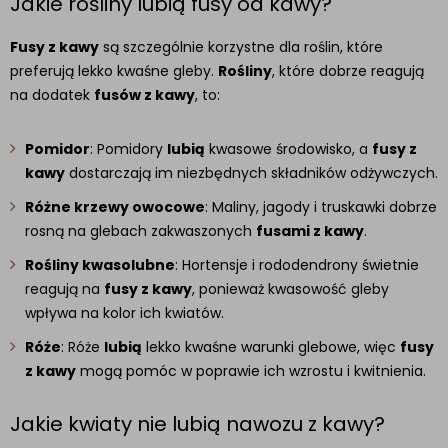
Jakie rośliny lubią fusy od kawy?
Fusy z kawy
są szczególnie korzystne dla roślin, które
preferują lekko kwaśne gleby.
Rośliny
, które dobrze reagują
na dodatek
fusów z kawy
, to:
Pomidor
: Pomidory
lubią
kwasowe środowisko, a
fusy z
kawy
dostarczają im niezbędnych składników odżywczych.
Różne krzewy owocowe
: Maliny, jagody i truskawki dobrze
rosną na glebach zakwaszonych
fusami z kawy
.
Rośliny kwasolubne
: Hortensje i rododendrony świetnie
reagują na
fusy z kawy
, ponieważ kwasowość gleby
wpływa na kolor ich kwiatów.
Róże
: Róże
lubią
lekko kwaśne warunki glebowe, więc
fusy
z kawy
mogą pomóc w poprawie ich wzrostu i kwitnienia.
Jakie kwiaty nie lubią nawozu z kawy?