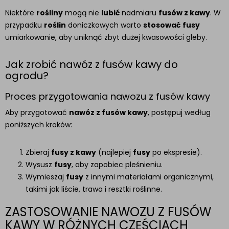
Niektóre
rośliny
mogą nie
lubić
nadmiaru
fusów z kawy
. W
przypadku
roślin
doniczkowych warto
stosować
fusy
umiarkowanie, aby uniknąć zbyt dużej kwasowości gleby.
Jak zrobić nawóz z fusów kawy do
ogrodu?
Proces przygotowania nawozu z fusów kawy
Aby przygotować
nawóz z fusów kawy
, postępuj według
poniższych kroków:
Zbieraj
fusy z kawy
(najlepiej
fusy
po ekspresie).
Wysusz
fusy
, aby zapobiec pleśnieniu.
Wymieszaj
fusy
z innymi materiałami organicznymi,
takimi jak liście, trawa i resztki roślinne.
ZASTOSOWANIE NAWOZU Z FUSÓW
KAWY W RÓŻNYCH CZĘŚCIACH