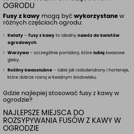
OGRODU
Fusy z kawy
mogą być
wykorzystane
w
różnych częściach ogrodu:
Kwiaty
–
fusy z kawy
to idealny
nawóz do kwiatów
ogrodowych
.
Warzywa
– szczególnie pomidory, które
lubią
kwasowe
gleby.
Rośliny kwasolubne
– takie jak rododendrony i hortensje,
które dobrze rosną w kwaśnym środowisku.
Gdzie najlepiej stosować fusy z kawy w
ogrodzie?
NAJLEPSZE MIEJSCA DO
ROZSYPYWANIA FUSÓW Z KAWY W
OGRODZIE