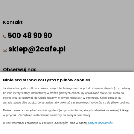
Kontakt
500 48 90 90
sklep@2cafe.pl
Obserwuj nas
Niniejsza strona korzysta z plików cookies
Facebook
Ta strona korzysta z plików cookies i innych technologii śledzących do zbierania danych (m.in. adresy
Pinterest
IP, inne identyfikatory internetowe) w dwóch głównych celach: by analizować statystyki ruchu na
stronie oraz by kierować do Ciebie reklamy w innych miejscach w internecie. Kliknij poniżej, by
Instagram
wyrazić zgodę albo przejdź do ustawień, aby dokonać szczegółowych wyborów co do plików cookies.
Możesz zawsze zarządzać swoimi zgodami (w tym odwołać te, których udzieliłeś wcześniej) klikając
w przycisk „Zarządzaj Ciasteczkami” widoczny na samym dole strony.
Więcej informacji znajdziesz w zakładce „Szczegóły” oraz w naszej
polityce prywatności.
INFORMACJE KONTAKTOWE