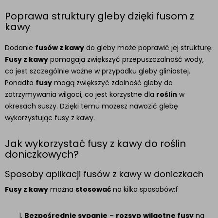
Poprawa struktury gleby dzięki fusom z
kawy
Dodanie
fusów z kawy
do gleby może poprawić jej strukturę.
Fusy z kawy
pomagają zwiększyć przepuszczalność wody,
co jest szczególnie ważne w przypadku gleby gliniastej.
Ponadto
fusy
mogą zwiększyć zdolność gleby do
zatrzymywania wilgoci, co jest korzystne dla
roślin
w
okresach suszy. Dzięki temu możesz nawozić glebę
wykorzystując fusy z kawy.
Jak wykorzystać fusy z kawy do roślin
doniczkowych?
Sposoby aplikacji fusów z kawy w doniczkach
Fusy z kawy
można
stosować
na kilka sposobów:f
Bezpośrednie sypanie
–
rozsyp
wilgotne fusy
na