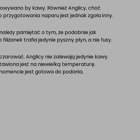
otowywano by kawy. Również Anglicy,
choć
ób przygotowania naparu jest
jednak zgoła inny.
 należy pamiętać o
tym, że podobnie jak
filiżanek trafia
jedynie pyszny płyn, a nie fusy.
ozczarować. Anglicy nie zalewają
jedynie kawy.
awiona jest na niewielką
temperaturę.
m momencie jest gotowa do
podania.