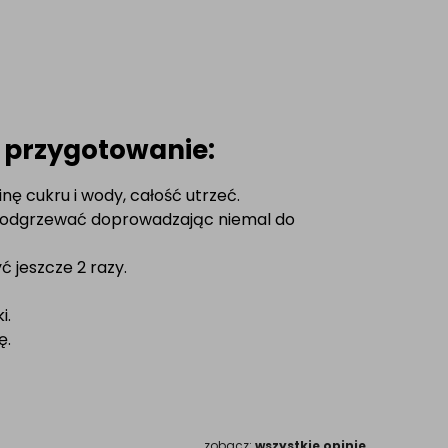
 przygotowanie:
ę cukru i wody, całość utrzeć.
 Podgrzewać doprowadzając niemal do
ć jeszcze 2 razy.
i.
ę.
zobacz:
wszystkie opinie