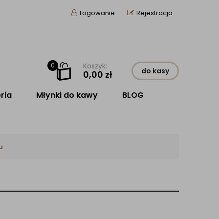
Logowanie
Rejestracja
0
Koszyk:
do kasy
0,00
zł
ria
Młynki do kawy
BLOG
u