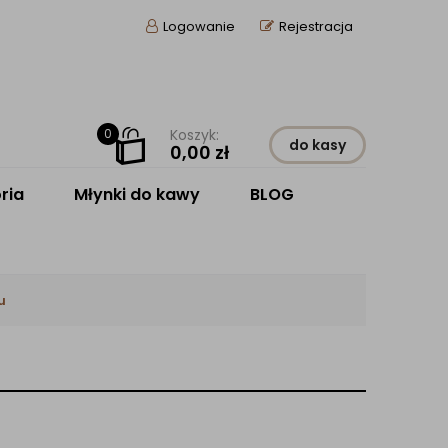
Logowanie
Rejestracja
0
Koszyk:
do kasy
0,00
zł
ria
Młynki do kawy
BLOG
u