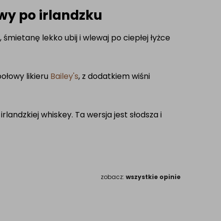
wy po irlandzku
śmietanę lekko ubij i wlewaj po ciepłej łyżce
połowy likieru
Bailey's
, z dodatkiem wiśni
 irlandzkiej whiskey. Ta wersja jest słodsza i
zobacz:
wszystkie opinie