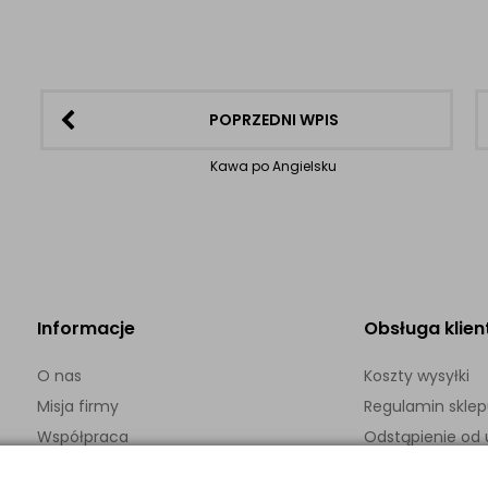
POPRZEDNI WPIS
Kawa po Angielsku
Informacje
Obsługa klien
O nas
Koszty wysyłki
Misja firmy
Regulamin skle
Współpraca
Odstąpienie o
Kontakt
Polityka prywatn