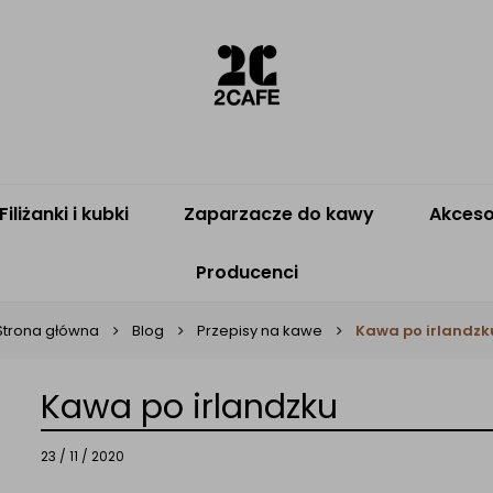
Filiżanki i kubki
Zaparzacze do kawy
Akceso
Producenci
Strona główna
Blog
Przepisy na kawe
Kawa po irlandzk
Kawa po irlandzku
23 / 11 / 2020