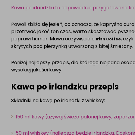
Kawa po irlandzku to odpowiednio przygotowana k
Powoli zbliża się jesień, co oznacza, że kapryśna au
przetrwać jakoś ten czas, warto skosztować pyszne
poprawi humor. Mowa oczywiście o
, czy
Irish Coffee
skrytych pod pierzynką utworzoną z bitej śmietany.
Poniżej najlepszy przepis, dla którego niejedna osoba
wysokiej jakości kawy.
Kawa po irlandzku przepis
Składniki na kawę po irlandzki z whiskey:
150 ml kawy (używaj świeżo palonej kawy, zaparzon
50 ml whiskey (najlepsza będzie irlandzka. Doskon