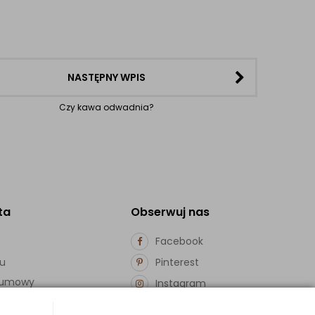
NASTĘPNY WPIS
Czy kawa odwadnia?
ta
Obserwuj nas
Facebook
pu
Pinterest
d umowy
Instagram
ości