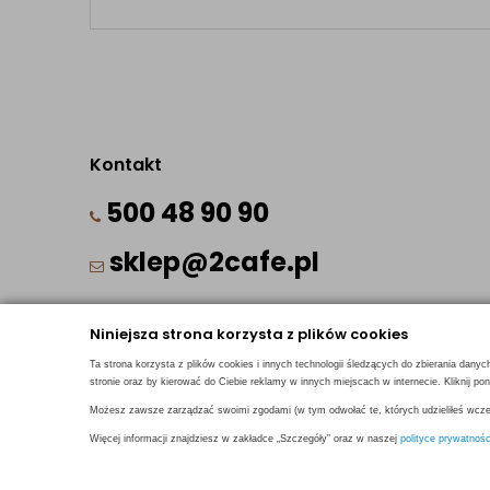
Kontakt
500 48 90 90
sklep@2cafe.pl
Niniejsza strona korzysta z plików cookies
Ta strona korzysta z plików cookies i innych technologii śledzących do zbierania danyc
stronie oraz by kierować do Ciebie reklamy w innych miejscach w internecie. Kliknij 
© 2018
2CAFE
- Fresh Roasted Coffee
Możesz zawsze zarządzać swoimi zgodami (w tym odwołać te, których udzieliłeś wcześ
Więcej informacji znajdziesz w zakładce „Szczegóły” oraz w naszej
Projekt i oprogramowanie sklepu:
ebexo
polityce prywatnośc