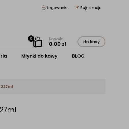
Logowanie
Rejestracja
0
Koszyk:
do kasy
0,00
zł
ria
Młynki do kawy
BLOG
 227ml
227ml