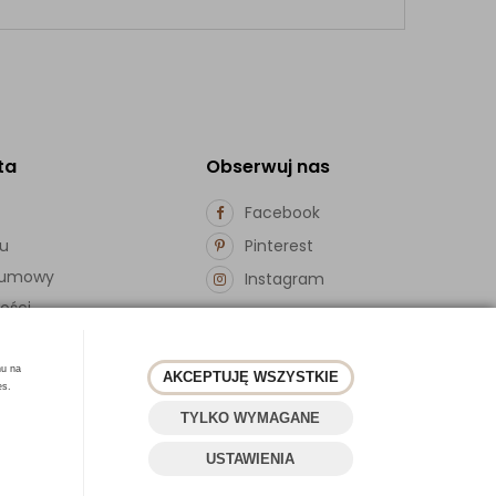
ta
Obserwuj nas
Facebook
pu
Pinterest
d umowy
Instagram
ości
hu na
AKCEPTUJĘ WSZYSTKIE
es.
TYLKO WYMAGANE
USTAWIENIA