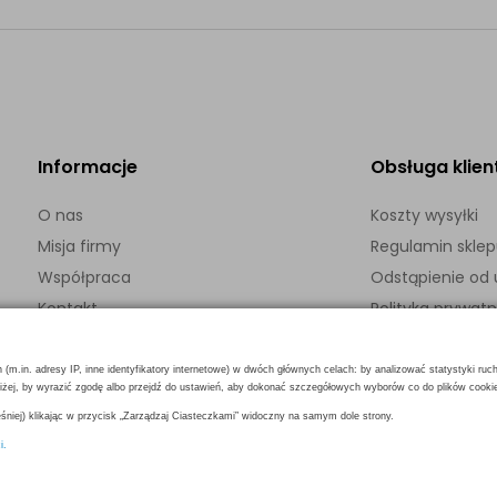
Informacje
Obsługa klien
O nas
Koszty wysyłki
Misja firmy
Regulamin skle
Współpraca
Odstąpienie o
Kontakt
Polityka prywatn
h (m.in. adresy IP, inne identyfikatory internetowe) w dwóch głównych celach: by analizować statystyki ruc
poniżej, by wyrazić zgodę albo przejdź do ustawień, aby dokonać szczegółowych wyborów co do plików cooki
niej) klikając w przycisk „Zarządzaj Ciasteczkami” widoczny na samym dole strony.
i.