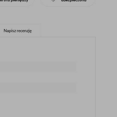
wrotu pieniędzy
ubezpieczona
Napisz recenzję