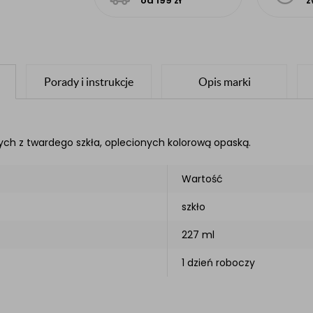
od 199 zł
z
Porady i instrukcje
Opis marki
ch z twardego szkła, oplecionych kolorową opaską.
Wartość
szkło
227 ml
1 dzień roboczy