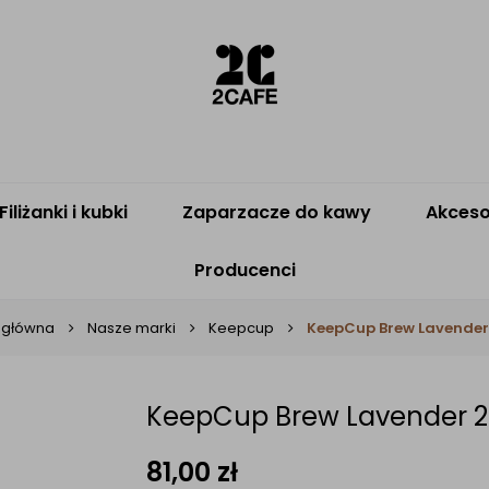
Filiżanki i kubki
Zaparzacze do kawy
Akceso
Producenci
 główna
Nasze marki
Keepcup
KeepCup Brew Lavender
KeepCup Brew Lavender 
81,00
zł