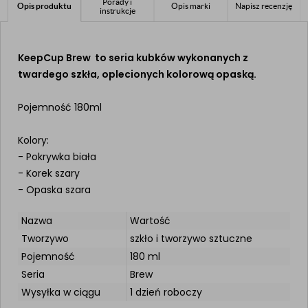
Porady i
Opis produktu
Opis marki
Napisz recenzję
instrukcje
KeepCup Brew to seria kubków wykonanych z
twardego szkła, oplecionych kolorową opaską.
Pojemność 180ml
Kolory:
- Pokrywka biała
- Korek szary
- Opaska szara
Nazwa
Wartość
Tworzywo
szkło i tworzywo sztuczne
Pojemność
180 ml
Seria
Brew
Wysyłka w ciągu
1 dzień roboczy