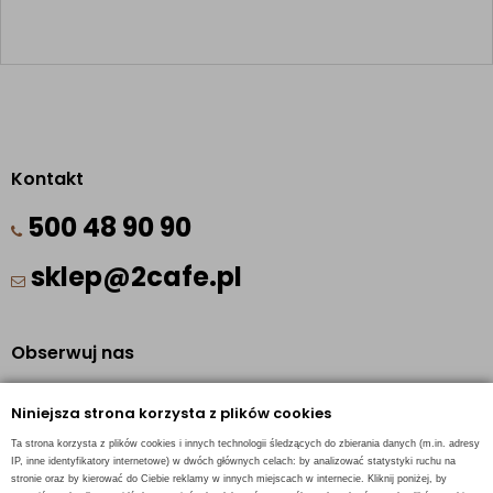
Kontakt
500 48 90 90
sklep@2cafe.pl
Obserwuj nas
Facebook
Niniejsza strona korzysta z plików cookies
Pinterest
Ta strona korzysta z plików cookies i innych technologii śledzących do zbierania danych (m.in. adresy
Instagram
IP, inne identyfikatory internetowe) w dwóch głównych celach: by analizować statystyki ruchu na
stronie oraz by kierować do Ciebie reklamy w innych miejscach w internecie. Kliknij poniżej, by