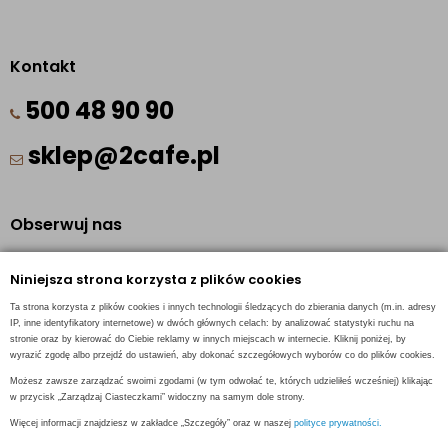
Kontakt
500 48 90 90
sklep@2cafe.pl
Obserwuj nas
Facebook
Niniejsza strona korzysta z plików cookies
Pinterest
Ta strona korzysta z plików cookies i innych technologii śledzących do zbierania danych (m.in. adresy
Instagram
IP, inne identyfikatory internetowe) w dwóch głównych celach: by analizować statystyki ruchu na
stronie oraz by kierować do Ciebie reklamy w innych miejscach w internecie. Kliknij poniżej, by
wyrazić zgodę albo przejdź do ustawień, aby dokonać szczegółowych wyborów co do plików cookies.
Możesz zawsze zarządzać swoimi zgodami (w tym odwołać te, których udzieliłeś wcześniej) klikając
w przycisk „Zarządzaj Ciasteczkami” widoczny na samym dole strony.
INFORMACJE KONTAKTOWE
Więcej informacji znajdziesz w zakładce „Szczegóły” oraz w naszej
polityce prywatności.