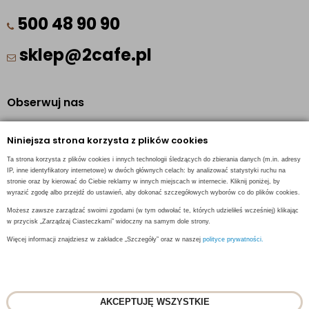
500 48 90 90
sklep@2cafe.pl
Obserwuj nas
Facebook
Niniejsza strona korzysta z plików cookies
Pinterest
Ta strona korzysta z plików cookies i innych technologii śledzących do zbierania danych (m.in. adresy
Instagram
IP, inne identyfikatory internetowe) w dwóch głównych celach: by analizować statystyki ruchu na
stronie oraz by kierować do Ciebie reklamy w innych miejscach w internecie. Kliknij poniżej, by
wyrazić zgodę albo przejdź do ustawień, aby dokonać szczegółowych wyborów co do plików cookies.
Możesz zawsze zarządzać swoimi zgodami (w tym odwołać te, których udzieliłeś wcześniej) klikając
w przycisk „Zarządzaj Ciasteczkami” widoczny na samym dole strony.
INFORMACJE KONTAKTOWE
Więcej informacji znajdziesz w zakładce „Szczegóły” oraz w naszej
polityce prywatności.
AKCEPTUJĘ WSZYSTKIE