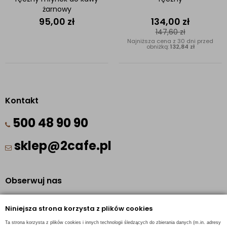
żarnowy
95,00
zł
134,00
zł
147,60
zł
Najniższa cena z 30 dni przed
obniżką:
132,84 zł
Kontakt
500 48 90 90
sklep@2cafe.pl
Obserwuj nas
Facebook
Niniejsza strona korzysta z plików cookies
Pinterest
Ta strona korzysta z plików cookies i innych technologii śledzących do zbierania danych (m.in. adresy