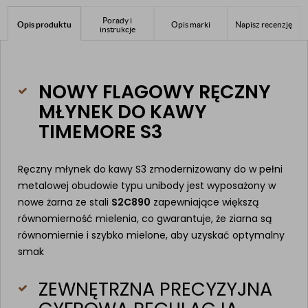
Porady i
Opis produktu
Opis marki
Napisz recenzję
instrukcje
NOWY FLAGOWY RĘCZNY
MŁYNEK DO KAWY
TIMEMORE S3
Ręczny młynek do kawy S3 zmodernizowany do w pełni
metalowej obudowie typu unibody jest wyposażony w
nowe żarna ze stali
S2C890
zapewniające większą
równomierność mielenia, co gwarantuje, że ziarna są
równomiernie i szybko mielone, aby uzyskać optymalny
smak
ZEWNĘTRZNA PRECYZYJNA