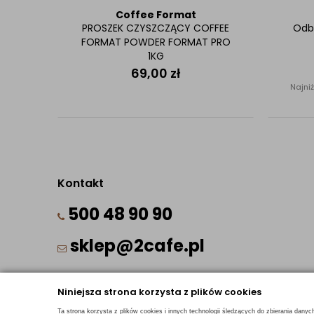
Coffee Format
PROSZEK CZYSZCZĄCY COFFEE
Odbi
FORMAT POWDER FORMAT PRO
1KG
69,00
zł
Najniż
Kontakt
500 48 90 90
sklep@2cafe.pl
Niniejsza strona korzysta z plików cookies
Ta strona korzysta z plików cookies i innych technologii śledzących do zbierania danyc