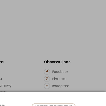
ta
Obserwuj nas
Facebook
pu
Pinterest
d umowy
Instagram
ości
hu na