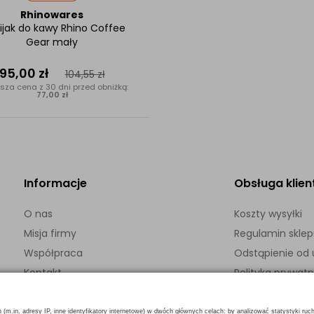
Rhinowares
jak do kawy Rhino Coffee
Gear mały
95,00
zł
104,55
zł
sza cena z 30 dni przed obniżką:
77,00 zł
Informacje
Obsługa klien
O nas
Koszty wysyłki
Misja firmy
Regulamin skle
Współpraca
Odstąpienie o
Kontakt
Polityka prywatn
h (m.in. adresy IP, inne identyfikatory internetowe) w dwóch głównych celach: by analizować statystyki ruc