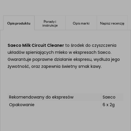
Porady i
Opis produktu
Opis marki
Napisz recenzję
instrukcje
Saeco Milk Circuit Cleaner
to środek do czyszczenia
układów spieniających mleko w ekspresach Saeco.
Gwarantuje poprawne działanie ekspresu, wydłuża jego
żywotność, oraz zapewnia świetny smak kawy.
Rekomendowany do ekspresów
Saeco
Opakowanie
6 x 2g