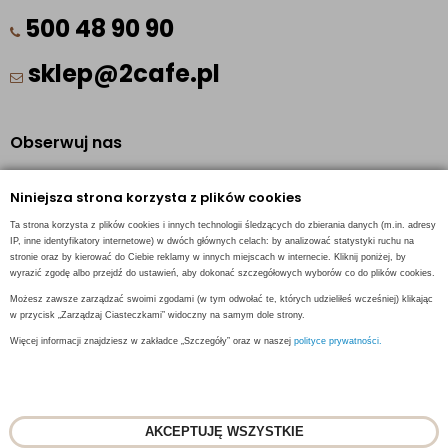
500 48 90 90
sklep@2cafe.pl
Obserwuj nas
Facebook
Niniejsza strona korzysta z plików cookies
Pinterest
Ta strona korzysta z plików cookies i innych technologii śledzących do zbierania danych (m.in. adresy
Instagram
IP, inne identyfikatory internetowe) w dwóch głównych celach: by analizować statystyki ruchu na
stronie oraz by kierować do Ciebie reklamy w innych miejscach w internecie. Kliknij poniżej, by
wyrazić zgodę albo przejdź do ustawień, aby dokonać szczegółowych wyborów co do plików cookies.
Możesz zawsze zarządzać swoimi zgodami (w tym odwołać te, których udzieliłeś wcześniej) klikając
w przycisk „Zarządzaj Ciasteczkami” widoczny na samym dole strony.
INFORMACJE KONTAKTOWE
Więcej informacji znajdziesz w zakładce „Szczegóły” oraz w naszej
polityce prywatności.
AKCEPTUJĘ WSZYSTKIE
© 2018
2CAFE
- Fresh Roasted Coffee