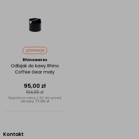
Rhinowares
Odbijak do kawy Rhino
Coffee Gear mały
95,00
zł
104,55
zł
Najniższa cena z 30 dni przed
obniżką:
77,00 zł
Kontakt