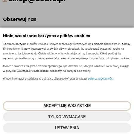
Obserwuj nas
Facebook
Niniejsza strona korzysta z plików cookies
Pinterest
Ta strona korzysta z plików cookies i innych technologii śledzących do zbierania danych (m.in. adresy
Instagram
IP, inne identyfikatory internetowe) w dwóch głównych celach: by analizować statystyki ruchu na
stronie oraz by kierować do Ciebie reklamy w innych miejscach w internecie. Kliknij poniżej, by
wyrazić zgodę albo przejdź do ustawień, aby dokonać szczegółowych wyborów co do plików cookies.
Możesz zawsze zarządzać swoimi zgodami (w tym odwołać te, których udzieliłeś wcześniej) klikając
w przycisk „Zarządzaj Ciasteczkami” widoczny na samym dole strony.
INFORMACJE KONTAKTOWE
Więcej informacji znajdziesz w zakładce „Szczegóły” oraz w naszej
polityce prywatności.
AKCEPTUJĘ WSZYSTKIE
© 2018
2CAFE
- Fresh Roasted Coffee
TYLKO WYMAGANE
Projekt i oprogramowanie sklepu:
ebexo
USTAWIENIA