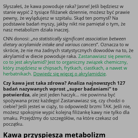
Słyszałeś, że kawa powoduje raka? Jasne! Jeśli będziesz w 
stanie wypić 2 tysiące filiżanek dziennie, możesz być prawie 
pewny, że wylądujesz w szpitalu. Skąd ten pomysł? Na 
podstawie badań myszy, jakby nikt nie pamiętał o tym, że 
nasz metabolizm działa inaczej.
CNN donosi: „
no statistically significant association between 
dietary acrylamide intake and various cancers
”. Oznacza to w 
skrócie, że nie ma żadnych statystycznych dowodów na to, że 
akrylamid w diecie powoduje raka. 
Zastanawiasz się pewnie, 
co to jest akrylamid? Jest to organiczny związek chemiczny, 
który znajdziesz w chipsach, frytkach, ciastkach, a nawet w 
herbatnikach.
Dowiedz się więcej o akrylamidzie
. 
Czy kawa jest taka zdrowa? Analiza najnowszych 127 
badań nazywanych wprost „super badaniami” to 
potwierdza
, ale jest jeden haczyk… nie powinna być 
spożywana przez każdego! Zastanawiasz się, czy chodzi o 
ciebie? Jeśli jesteś w ciąży, to odpowiedź brzmi TAK. Jeśli nie, 
możesz spokojnie wypić kolejną filiżankę kawy nie tylko dla 
smaku. Przejdźmy do szczegółów, na które czekasz od 
początku.
Kawa przyspiesza metabolizm