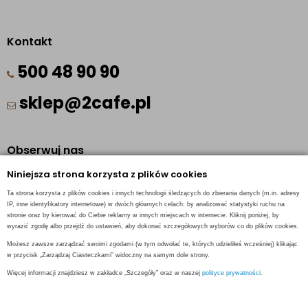
Kontakt
500 48 90 90
sklep@2cafe.pl
Obserwuj nas
Niniejsza strona korzysta z plików cookies
Facebook
Ta strona korzysta z plików cookies i innych technologii śledzących do zbierania danych (m.in. adresy
Pinterest
IP, inne identyfikatory internetowe) w dwóch głównych celach: by analizować statystyki ruchu na
stronie oraz by kierować do Ciebie reklamy w innych miejscach w internecie. Kliknij poniżej, by
Instagram
wyrazić zgodę albo przejdź do ustawień, aby dokonać szczegółowych wyborów co do plików cookies.
Możesz zawsze zarządzać swoimi zgodami (w tym odwołać te, których udzieliłeś wcześniej) klikając
w przycisk „Zarządzaj Ciasteczkami” widoczny na samym dole strony.
Więcej informacji znajdziesz w zakładce „Szczegóły” oraz w naszej
polityce prywatności.
INFORMACJE KONTAKTOWE