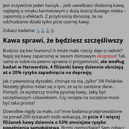
Jest oczywiście jeden haczyk… jeśli uwielbiasz słodzoną kawę, 
najlepiej o smaku karmelowym z dużą ilością tłustego mleka – 
zapomnij o efektach. Z przykrością donoszę, że na 
odchudzanie działa tylko picie czarnej kawy. 
Zobacz badania: 
1
, 
2
, 
3
, 
4
.
Kawa sprawi, że będziesz szczęśliwszy
Budzisz się bez humoru? A może mało rzeczy daje ci radość? 
Napij się kawy zaparzonej w swoim domowym 
ekspresie
! Tak, 
sama w sobie na pewno sprawia ci przyjemność, 
ale według 
badań w Harwardzie, 4 filiżanki kawy dziennie obniżają 
aż o 20% ryzyko zapadnięcia na depresję.
Jak z pewnością słyszałeś, choruje na nią „tylko” 3% Polaków. 
Niestety głośno mówi się o tym, że są to zaniżone dane… 
Pomyśl, że wystarczy trochę pysznej kawy, żeby być 
szczęśliwszym człowiekiem. Czy recepta na szczęście może 
być taka prosta?
Dowodów nigdy za mało, co? Inne badania przeprowadzone 
na ponad 200 tysiącach osób wskazują, że 
picie 4 i więcej 
filiżanek kawy dziennie o 53% zmniejsza ryzyko 
popełnienia samobójstwa
. Brzmi niemożliwie? Sam zobacz 