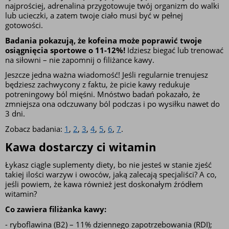
najprościej, adrenalina przygotowuje twój organizm do walki 
lub ucieczki, a zatem twoje ciało musi być w pełnej 
gotowości. 
Badania pokazują, że kofeina może poprawić twoje 
osiągnięcia sportowe o 11-12%!
 Idziesz biegać lub trenować 
na siłowni – nie zapomnij o filiżance kawy.
Jeszcze jedna ważna wiadomość! Jeśli regularnie trenujesz 
będziesz zachwycony z faktu, że picie kawy redukuje 
potreningowy ból mięśni. Mnóstwo badań pokazało, że 
zmniejsza ona odczuwany ból podczas i po wysiłku nawet do 
3 dni.
Zobacz badania: 
1
, 
2
, 
3
, 
4
, 
5
, 
6
, 
7
.
Kawa dostarczy ci witamin
Łykasz ciągle suplementy diety, bo nie jesteś w stanie zjeść 
takiej ilości warzyw i owoców, jaką zalecają specjaliści? A co, 
jeśli powiem, że kawa również jest doskonałym źródłem 
witamin?
Co zawiera filiżanka kawy:
- ryboflawina (B2) – 11% dziennego zapotrzebowania (RDI);