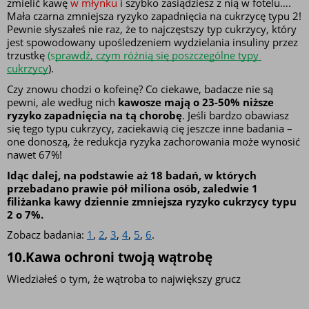
zmielić kawę 
w młynku 
i szybko zasiądziesz z nią w fotelu…. 
Mała czarna zmniejsza ryzyko zapadnięcia na cukrzycę typu 2!
Pewnie słyszałeś nie raz, że to najczęstszy typ cukrzycy, który 
jest spowodowany upośledzeniem wydzielania insuliny przez 
trzustkę 
(s
prawdź, czym różnią się poszczególne typy 
cukrzycy
).
Czy znowu chodzi o kofeinę? Co ciekawe, badacze nie są 
pewni, ale według nich
 kawosze mają o 23-50% niższe 
ryzyko zapadnięcia na tą chorobę
. Jeśli bardzo obawiasz 
się tego typu cukrzycy, zaciekawią cię jeszcze inne badania – 
one donoszą, że redukcja ryzyka zachorowania może wynosić 
nawet 67%! 
Idąc dalej, na podstawie aż 18 badań, w których 
przebadano prawie pół miliona osób, zaledwie 1 
filiżanka kawy dziennie zmniejsza ryzyko cukrzycy typu 
2 o 7%.
Zobacz badania: 
1
, 
2
, 
3
, 
4
, 
5
, 
6
.
10.Kawa ochroni twoją wątrobę
Wiedziałeś o tym, że wątroba to największy grucz