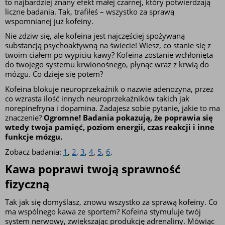
to najbardziej znany efekt małej czarnej, który potwierdzają 
liczne badania. Tak, trafiłeś – wszystko za sprawą 
wspomnianej już kofeiny.
Nie zdziw się, ale kofeina jest najczęściej spożywaną 
substancją psychoaktywną na świecie! Wiesz, co stanie się z 
twoim ciałem po wypiciu kawy? Kofeina zostanie wchłonięta 
do twojego systemu krwionośnego, płynąc wraz z krwią do 
mózgu. Co dzieje się potem? 
Kofeina blokuje neuroprzekaźnik o nazwie adenozyna, przez 
co wzrasta ilość innych neuroprzekaźników takich jak 
norepinefryna i dopamina. Zadajesz sobie pytanie, jakie to ma 
znaczenie? 
Ogromne! Badania pokazują, że poprawia się 
wtedy twoja pamięć, poziom energii, czas reakcji i inne 
funkcje mózgu.
Zobacz badania: 
1
, 
2
, 
3
, 
4
, 
5
, 
6
.
Kawa poprawi twoją sprawność 
fizyczną
Tak jak się domyślasz, znowu wszystko za sprawą kofeiny. Co 
ma wspólnego kawa ze sportem? Kofeina stymuluje twój 
system nerwowy, zwiększając produkcję adrenaliny. Mówiąc 