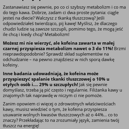
Zastanawiasz się pewnie, po co ci szybszy metabolizm i co ma 
do tego kawa. Dobrze, zadam ci dwa proste pytania: ciągle 
jesteś na diecie? Walczysz z tkanką tłuszczową? Jeśli 
odpowiedziałeś twierdząco, pij kawę! Myślisz, że dlaczego 
chudzi ludzie są zawsze szczupli, pomimo tego, że mogą jeść 
ile chcą i kiedy chcą? Metabolizm! 
Możesz mi nie wierzyć, ale kofeina zawarta w małej 
czarnej przyspiesza metabolizm nawet o 3 do 11%!
 Brzmi 
nieprawdopodobnie? Sprawdź skład suplementów na 
odchudzanie – na pewno znajdziesz w nich sporą dawkę 
kofeiny. 
Inne badania udowadniają, że kofeina może 
przyspieszyć spalanie tkanki tłuszczowej o 10% u 
otyłych osób i…. 29% u szczupłych!
 Jak się pewnie 
domyślasz, trzeba ją pić często i regularnie. Filiżanka kawy u 
znajomych tak naprawdę w niczym ci nie pomoże.
Zanim opowiem ci więcej o zdrowotnych właściwościach 
kawy, musisz wiedzieć o tym, że kofeina przyspiesza 
usuwanie wolnych kwasów tłuszczowych aż o 44%... co to 
znaczy? Przekładając to na zrozumiały język, zamienia twój 
tłuszcz na energię!  