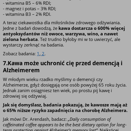
- witamina B5 – 6% RDI;
- magnez i potas – 3% RDI;
- witamina B3 – 2% RDI.
A teraz ciekawostka dla miłośników zdrowego odżywiania. 
Jedne z badań dowodzą, że 
kawa dostarcza o 600% więcej 
antyoksydantów niż owoce, warzywa, wino, a nawet 
zielona herbata
. Też trudno byłoby mi w to uwierzyć, ale 
wystarczy zerknąć na badania.
Zobacz badania: 
1
,
 2
.
7.Kawa może uchronić cię przed demencją i 
Alzheimerem
W młodym wieku rzadko myślimy o demencji czy 
Alzheimerze, gdyż dosięgają one osób powyżej 65 roku życia. 
Jednak zanim osiągniesz ten wiek, po prostu pij kawę i 
zdrowiej się odżywiaj.
Jak się domyślasz, badania pokazują, że kawosze mają aż 
o 65% niższe ryzyko zapadnięcia na chorobę Alzheimera.
Jak mówi Dr. Arendash, badacz: 
„Daily consumption of 
caffeinated coffee appears to be the best dietary option for long-
term protection against Alzheimer’s memory lost”.
 Najkrócej 