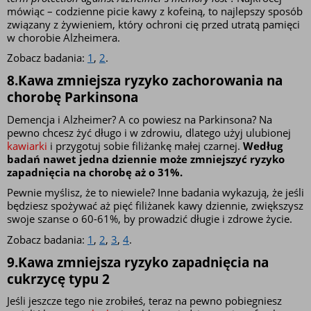
mówiąc – codzienne picie kawy z kofeiną, to najlepszy sposób 
związany z żywieniem, który ochroni cię przed utratą pamięci 
w chorobie Alzheimera. 
Zobacz badania: 
1
, 
2
.
8.Kawa zmniejsza ryzyko zachorowania na 
chorobę Parkinsona
Demencja i Alzheimer? A co powiesz na Parkinsona? Na 
pewno chcesz żyć długo i w zdrowiu, dlatego użyj ulubionej 
kawiarki 
i przygotuj sobie filiżankę małej czarnej. 
Według 
badań nawet jedna dziennie może zmniejszyć ryzyko 
zapadnięcia na chorobę aż o 31%.
Pewnie myślisz, że to niewiele? Inne badania wykazują, że jeśli 
będziesz spożywać aż pięć filiżanek kawy dziennie, zwiększysz 
swoje szanse o 60-61%, by prowadzić długie i zdrowe życie.
Zobacz badania: 
1
, 
2
, 
3
, 
4
.
9.Kawa zmniejsza ryzyko zapadnięcia na 
cukrzycę typu 2
Jeśli jeszcze tego nie zrobiłeś, teraz na pewno pobiegniesz 