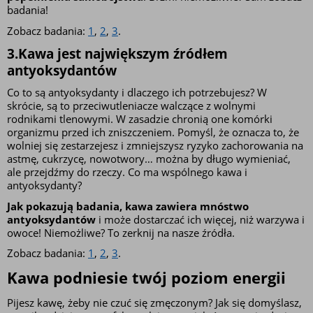
badania!
Zobacz badania: 
1
, 
2
, 
3
.
3.Kawa jest największym źródłem 
antyoksydantów
Co to są antyoksydanty i dlaczego ich potrzebujesz? W 
skrócie, są to przeciwutleniacze walczące z wolnymi 
rodnikami tlenowymi. W zasadzie chronią one komórki 
organizmu przed ich zniszczeniem. Pomyśl, że oznacza to, że 
wolniej się zestarzejesz i zmniejszysz ryzyko zachorowania na 
astmę, cukrzycę, nowotwory… można by długo wymieniać, 
ale przejdźmy do rzeczy. Co ma wspólnego kawa i 
antyoksydanty?
Jak pokazują badania, kawa zawiera mnóstwo 
antyoksydantów
 i może dostarczać ich więcej, niż warzywa i 
owoce! Niemożliwe? To zerknij na nasze źródła.
Zobacz badania: 
1
, 
2
, 
3
.
Kawa podniesie twój poziom energii
Pijesz kawę, żeby nie czuć się zmęczonym? Jak się domyślasz, 