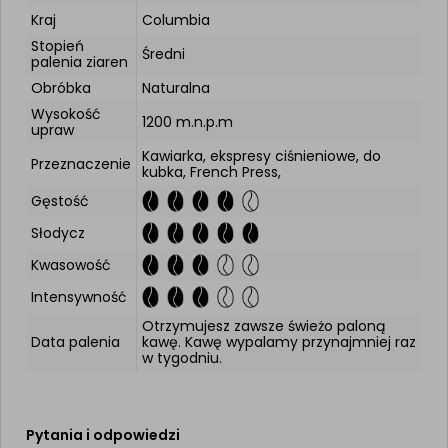
Kraj
Columbia
Stopień
Średni
palenia ziaren
Obróbka
Naturalna
Wysokość
1200 m.n.p.m
upraw
Kawiarka, ekspresy ciśnieniowe, do
Przeznaczenie
kubka, French Press,
Gęstość
Słodycz
Kwasowość
Intensywność
Otrzymujesz zawsze świeżo paloną
Data palenia
kawę. Kawę wypalamy przynajmniej raz
w tygodniu.
Pytania i odpowiedzi