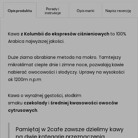
Porady i
Opis produktu
Opis marki
Napisz recenzję
instrukcje
Kawa
z Kolumbii do ekspresów ciśnieniowych
to 100%
Arabica najwyższej jakości.
Duże ziarna obrabiane metoda na mokro. Tamtejszy
mikroklimat ciepłe dnie i zimne noce, pozwalają kawie
nabierać owocowości i słodyczy. Uprawy na wysokości
ok 1200m n.p.m
Kawa o wyraźnej gęstości, słodkim
smaku
czekolady
i
średniej kwasowości owoców
cytrusowych
.
Pamiętaj w 2cafe zawsze dzielimy kawy
na dwie kategorie przeznaczenia