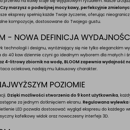
przerwa na kawę staje się wyjątkowym rytuałem. Nasze urządzeni
Czy marzysz o podwójnej mocy kawy, perfekcyjnie zmielonych
sze ekspresy spełnią każde Twoje życzenie, oferując nieograniczo
alne kompozycje, dostosowane do Twojego gustu.
M - NOWA DEFINICJA WYDAJNOŚC
k technologii i designu, wyróżniający się nie tylko eleganckim 
do 40 kaw dziennie czyni go idealnym wyborem dla małych i śr
oraz 4-litrowy zbiornik na wodę, BLOOM zapewnia wydajność 
wa taca ociekowa, nadają mu luksusowy charakter.
NAJWYŻSZYM POZIOMIE
cji.
Dzięki możliwości stworzenia do 9 kont użytkownika
, każ
dostępne za jednym dotknięciem ekranu.
Regulowana wylewka 
ietlenie LED pozwala dostosować wygląd ekspresu do każdego wn
syczny kafelkowy widok oraz nowoczesny interfejs 3D.