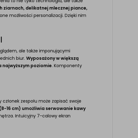
a to nie tylko technologia, ale także
 ziarnach, delikatnej mlecznej piance,
ne możliwości personalizacji. Dzięki nim
I
wyglądem, ale także imponującymi
ednich biur.
Wyposażony w większą
na najwyższym poziomie
. Komponenty
dy członek zespołu może zapisać swoje
(8-16 cm) umożliwia serwowanie kawy
ętrza. Intuicyjny 7-calowy ekran