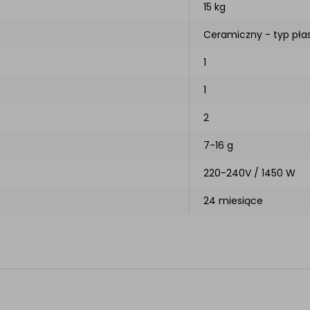
15 kg
Ceramiczny - typ płas
1
1
2
7-16 g
220-240V / 1450 W
24 miesiące