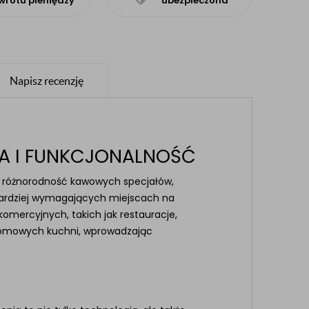
wrotu pieniędzy
ubezpieczona
Napisz recenzję
JA I FUNKCJONALNOŚĆ
łą różnorodność kawowych specjałów,
jbardziej wymagających miejscach na
omercyjnych, takich jak restauracje,
 i domowych kuchni, wprowadzając