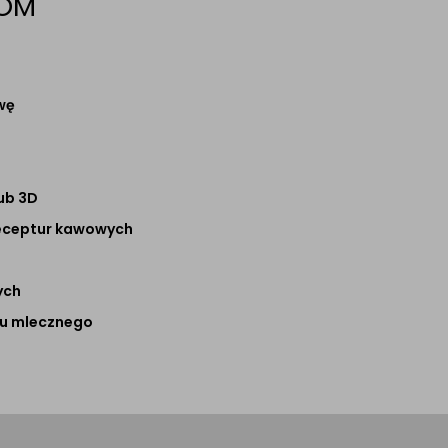
OOM
j
wę
ub 3D
receptur kawowych
ych
mu mlecznego