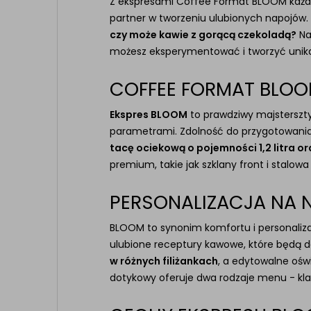
Z ekspresami Coffee Format BLOOM każda 
partner w tworzeniu ulubionych napojów.
czy może kawie z gorącą czekoladą?
Na
możesz eksperymentować i tworzyć unik
COFFEE FORMAT BLOO
Ekspres BLOOM
to prawdziwy majsterszty
parametrami. Zdolność do przygotowania 
tacę ociekową o pojemności 1,2 litra 
premium, takie jak szklany front i stalo
PERSONALIZACJA NA 
BLOOM to synonim komfortu i personaliza
ulubione receptury kawowe, które będą 
w różnych filiżankach
, a edytowalne ośw
dotykowy oferuje dwa rodzaje menu - kla