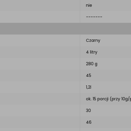
nie
-------
Czarny
4 litry
280 g
45
1,2l
ok. 15 porcji (przy 10g
30
46