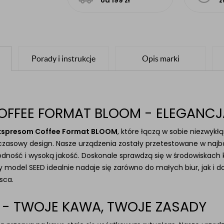
od 199 zł
z
Porady i instrukcje
Opis marki
OFFEE FORMAT BLOOM - ELEGANC
 ekspresom Coffee Format BLOOM
, które łączą w sobie niezwyk
dczasowy design. Nasze urządzenia zostały przetestowane w na
dność i wysoką jakość. Doskonale sprawdzą się w środowiskach k
Nowy model SEED idealnie nadaje się zarówno do małych biur, jak
sca.
 TWOJE KAWA, TWOJE ZASADY