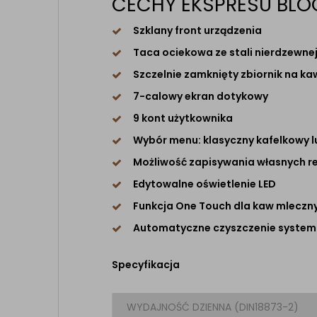
CECHY EKSPRESU BL
Szklany front urządzenia
Taca ociekowa ze stali nierdzewne
Szczelnie zamknięty zbiornik na ka
7-calowy ekran dotykowy
9 kont użytkownika
Wybór menu: klasyczny kafelkowy l
Możliwość zapisywania własnych 
Edytowalne oświetlenie LED
Funkcja One Touch dla kaw mleczn
Automatyczne czyszczenie syste
Specyfikacja
WYDAJNOŚĆ DZIENNA (DIN18873-2)