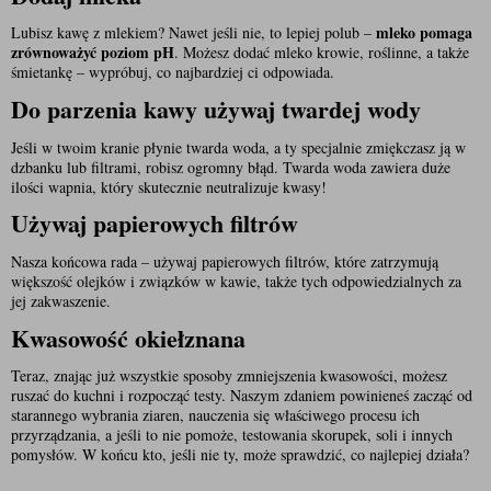
mleko pomaga 
Lubisz kawę z mlekiem? Nawet jeśli nie, to lepiej polub – 
zrównoważyć poziom pH
. Możesz dodać mleko krowie, roślinne, a także 
śmietankę – wypróbuj, co najbardziej ci odpowiada.
Do parzenia kawy używaj twardej wody
Jeśli w twoim kranie płynie twarda woda, a ty specjalnie zmiękczasz ją w 
dzbanku lub filtrami, robisz ogromny błąd. Twarda woda zawiera duże 
ilości wapnia, który skutecznie neutralizuje kwasy! 
Używaj papierowych filtrów
Nasza końcowa rada – używaj papierowych filtrów, które zatrzymują 
większość olejków i związków w kawie, także tych odpowiedzialnych za 
jej zakwaszenie. 
Kwasowość okiełznana
Teraz, znając już wszystkie sposoby zmniejszenia kwasowości, możesz 
ruszać do kuchni i rozpocząć testy. Naszym zdaniem powinieneś zacząć od 
starannego wybrania ziaren, nauczenia się właściwego procesu ich 
przyrządzania, a jeśli to nie pomoże, testowania skorupek, soli i innych 
pomysłów. W końcu kto, jeśli nie ty, może sprawdzić, co najlepiej działa?