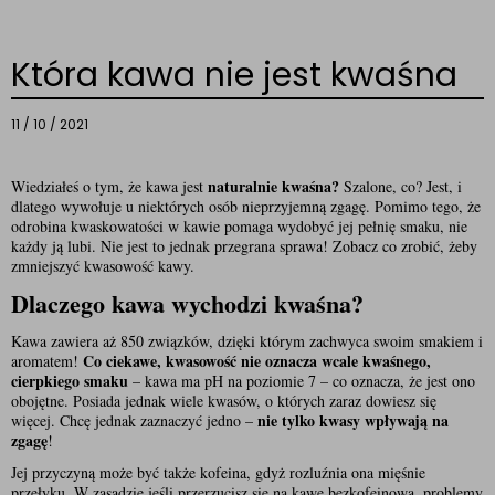
Która kawa nie jest kwaśna
11 / 10 / 2021
naturalnie kwaśna?
Wiedziałeś o tym, że kawa jest 
 Szalone, co? Jest, i 
dlatego wywołuje u niektórych osób nieprzyjemną zgagę. Pomimo tego, że 
odrobina kwaskowatości w kawie pomaga wydobyć jej pełnię smaku, nie 
każdy ją lubi. Nie jest to jednak przegrana sprawa! Zobacz co zrobić, żeby 
zmniejszyć kwasowość kawy.
Dlaczego kawa wychodzi kwaśna?
Kawa zawiera aż 850 związków, dzięki którym zachwyca swoim smakiem i 
Co ciekawe, kwasowość nie oznacza wcale kwaśnego, 
aromatem! 
cierpkiego smaku
 – kawa ma pH na poziomie 7 – co oznacza, że jest ono 
obojętne. Posiada jednak wiele kwasów, o których zaraz dowiesz się 
nie tylko kwasy wpływają na 
więcej. Chcę jednak zaznaczyć jedno – 
zgagę
! 
Jej przyczyną może być także kofeina, gdyż rozluźnia ona mięśnie 
przełyku. W zasadzie jeśli przerzucisz się na kawę bezkofeinową, problemy 