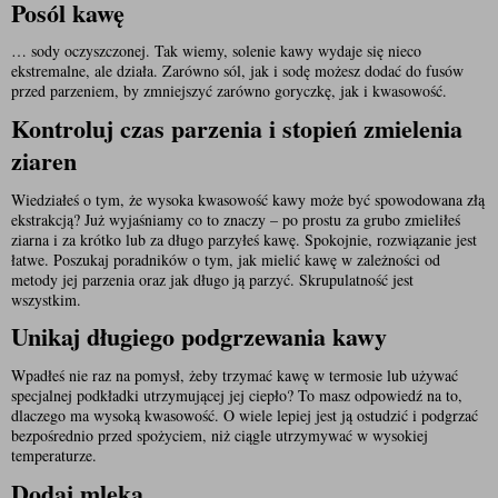
Posól kawę
… sody oczyszczonej. Tak wiemy, solenie kawy wydaje się nieco 
ekstremalne, ale działa. Zarówno sól, jak i sodę możesz dodać do fusów 
przed parzeniem, by zmniejszyć zarówno goryczkę, jak i kwasowość. 
Kontroluj czas parzenia i stopień zmielenia 
ziaren
Wiedziałeś o tym, że wysoka kwasowość kawy może być spowodowana złą 
ekstrakcją? Już wyjaśniamy co to znaczy – po prostu za grubo zmieliłeś 
ziarna i za krótko lub za długo parzyłeś kawę. Spokojnie, rozwiązanie jest 
łatwe. Poszukaj poradników o tym, jak mielić kawę w zależności od 
metody jej parzenia oraz jak długo ją parzyć. Skrupulatność jest 
wszystkim.
Unikaj długiego podgrzewania kawy
Wpadłeś nie raz na pomysł, żeby trzymać kawę w termosie lub używać 
specjalnej podkładki utrzymującej jej ciepło? To masz odpowiedź na to, 
dlaczego ma wysoką kwasowość. O wiele lepiej jest ją ostudzić i podgrzać 
bezpośrednio przed spożyciem, niż ciągle utrzymywać w wysokiej 
temperaturze.
Dodaj mleka