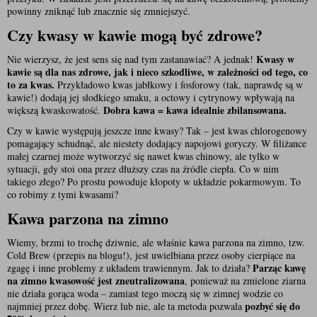
powinny zniknąć lub znacznie się zmniejszyć. 
Czy kwasy w kawie mogą być zdrowe?
Kwasy w 
Nie wierzysz, że jest sens się nad tym zastanawiać? A jednak! 
kawie są dla nas zdrowe, jak i nieco szkodliwe, w zależności od tego, co 
to za kwas. 
Przykładowo kwas jabłkowy i fosforowy (tak, naprawdę są w 
kawie!) dodają jej słodkiego smaku, a octowy i cytrynowy wpływają na 
Dobra kawa = kawa idealnie zbilansowana. 
większą kwaskowatość. 
Czy w kawie występują jeszcze inne kwasy? Tak – jest kwas chlorogenowy 
pomagający schudnąć, ale niestety dodający napojowi goryczy. W filiżance 
małej czarnej może wytworzyć się nawet kwas chinowy, ale tylko w 
sytuacji, gdy stoi ona przez dłuższy czas na źródle ciepła. Co w nim 
takiego złego? Po prostu powoduje kłopoty w układzie pokarmowym. To 
co robimy z tymi kwasami?
Kawa parzona na zimno
Wiemy, brzmi to trochę dziwnie, ale właśnie kawa parzona na zimno, tzw. 
Cold Brew (przepis na blogu!), jest uwielbiana przez osoby cierpiące na 
Parząc kawę 
zgagę i inne problemy z układem trawiennym. Jak to działa? 
na zimno kwasowość jest zneutralizowana
, ponieważ na zmielone ziarna 
nie działa gorąca woda – zamiast tego moczą się w zimnej wodzie co 
pozbyć się do 
najmniej przez dobę. Wierz lub nie, ale ta metoda pozwala 