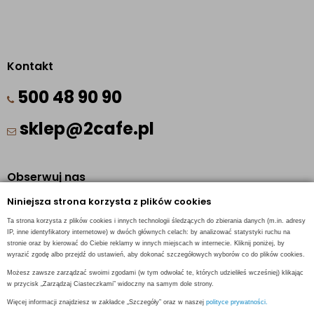
Kontakt
500 48 90 90
sklep@2cafe.pl
Obserwuj nas
Niniejsza strona korzysta z plików cookies
Facebook
Ta strona korzysta z plików cookies i innych technologii śledzących do zbierania danych (m.in. adresy
Pinterest
IP, inne identyfikatory internetowe) w dwóch głównych celach: by analizować statystyki ruchu na
stronie oraz by kierować do Ciebie reklamy w innych miejscach w internecie. Kliknij poniżej, by
Instagram
wyrazić zgodę albo przejdź do ustawień, aby dokonać szczegółowych wyborów co do plików cookies.
Możesz zawsze zarządzać swoimi zgodami (w tym odwołać te, których udzieliłeś wcześniej) klikając
w przycisk „Zarządzaj Ciasteczkami” widoczny na samym dole strony.
Więcej informacji znajdziesz w zakładce „Szczegóły” oraz w naszej
polityce prywatności.
INFORMACJE KONTAKTOWE