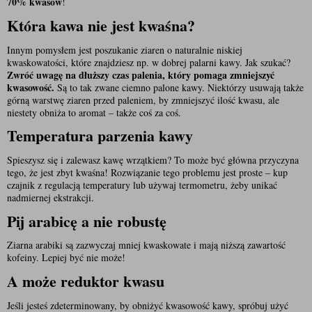
70% kwasów
!
Która kawa nie jest kwaśna?
Innym pomysłem jest poszukanie ziaren o naturalnie niskiej 
kwaskowatości, które znajdziesz np. w dobrej palarni kawy. Jak szukać? 
Zwróć uwagę na dłuższy czas palenia, który pomaga zmniejszyć 
kwasowość. 
Są to tak zwane ciemno palone kawy. Niektórzy usuwają także 
górną warstwę ziaren przed paleniem, by zmniejszyć ilość kwasu, ale 
niestety obniża to aromat – także coś za coś.
Temperatura parzenia kawy
Spieszysz się i zalewasz kawę wrzątkiem? To może być główna przyczyna 
tego, że jest zbyt kwaśna! Rozwiązanie tego problemu jest proste – kup 
czajnik z regulacją temperatury lub używaj termometru, żeby unikać 
nadmiernej ekstrakcji.
Pij arabicę a nie robustę
Ziarna arabiki są zazwyczaj mniej kwaskowate i mają niższą zawartość 
kofeiny. Lepiej być nie może!
A może reduktor kwasu
Jeśli jesteś zdeterminowany, by obniżyć kwasowość kawy, spróbuj użyć 