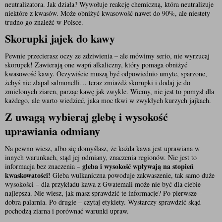
neutralizatora. Jak działa? Wywołuje reakcję chemiczną, która neutralizuje 
niektóre z kwasów. Może obniżyć kwasowość nawet do 90%, ale niestety 
trudno go znaleźć w Polsce.
Skorupki jajek do kawy
Pewnie przecierasz oczy ze zdziwienia – ale mówimy serio, nie wyrzucaj 
skorupek! Zawierają one wapń alkaliczny, który pomaga obniżyć 
kwasowość kawy. Oczywiście muszą być odpowiednio umyte, sparzone, 
żebyś nie złapał salmonelli… teraz zmiażdż skorupki i dodaj je do 
zmielonych ziaren, parząc kawę jak zwykle. Wiemy, nie jest to pomysł dla 
każdego, ale warto wiedzieć, jaka moc tkwi w zwykłych kurzych jajkach.
Z uwagą wybieraj glebę i wysokość 
uprawiania odmiany
Na pewno wiesz, albo się domyślasz, że każda kawa jest uprawiana w 
innych warunkach, stąd jej odmiany, znaczenia regionów. Nie jest to 
gleba i wysokość wpływają na stopień 
informacja bez znaczenia – 
kwaskowatości! 
Gleba wulkaniczna powoduje zakwaszenie, tak samo duże 
wysokości – dla przykładu kawa z Gwatemali może nie być dla ciebie 
najlepsza. Nie wiesz, jak masz sprawdzić te informacje? Po pierwsze – 
dobra palarnia. Po drugie – czytaj etykiety. Wystarczy sprawdzić skąd 
pochodzą ziarna i porównać warunki upraw.