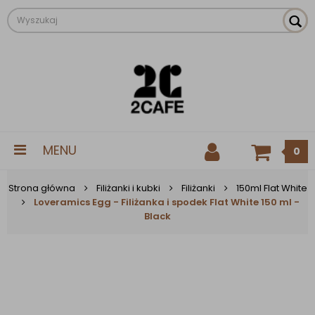
MENU
0
Strona główna
Filiżanki i kubki
Filiżanki
150ml Flat White
Loveramics Egg - Filiżanka i spodek Flat White 150 ml -
Black