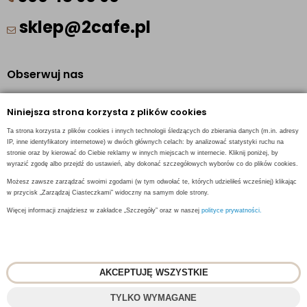
sklep@2cafe.pl
Obserwuj nas
Facebook
Niniejsza strona korzysta z plików cookies
Pinterest
Ta strona korzysta z plików cookies i innych technologii śledzących do zbierania danych (m.in. adresy
Instagram
IP, inne identyfikatory internetowe) w dwóch głównych celach: by analizować statystyki ruchu na
stronie oraz by kierować do Ciebie reklamy w innych miejscach w internecie. Kliknij poniżej, by
wyrazić zgodę albo przejdź do ustawień, aby dokonać szczegółowych wyborów co do plików cookies.
Możesz zawsze zarządzać swoimi zgodami (w tym odwołać te, których udzieliłeś wcześniej) klikając
w przycisk „Zarządzaj Ciasteczkami” widoczny na samym dole strony.
INFORMACJE KONTAKTOWE
Więcej informacji znajdziesz w zakładce „Szczegóły” oraz w naszej
polityce prywatności.
AKCEPTUJĘ WSZYSTKIE
© 2018
2CAFE
- Fresh Roasted Coffee
TYLKO WYMAGANE
Projekt i oprogramowanie sklepu:
ebexo