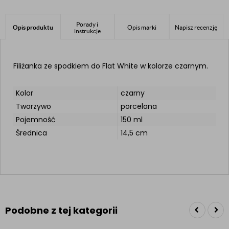
Porady i
Opis produktu
Opis marki
Napisz recenzję
instrukcje
Filiżanka ze spodkiem do Flat White w kolorze czarnym.
Kolor
czarny
Tworzywo
porcelana
Pojemność
150 ml
Średnica
14,5 cm
Podobne z tej kategorii