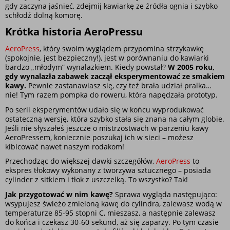
gdy zaczyna jaśnieć, zdejmij kawiarkę ze źródła ognia i szybko 
schłodź dolną komorę. 
Krótka historia AeroPressu
AeroPress
, który swoim wyglądem przypomina strzykawkę 
(spokojnie, jest bezpieczny!), jest w porównaniu do kawiarki 
bardzo „młodym” wynalazkiem. Kiedy powstał? 
W 2005 roku, 
gdy wynalazła zabawek zaczął eksperymentować ze smakiem 
kawy.
 Pewnie zastanawiasz się, czy też brała udział pralka… 
nie! Tym razem pompka do roweru, która napędzała prototyp. 
Po serii eksperymentów udało się w końcu wyprodukować 
ostateczną wersję, która szybko stała się znana na całym globie. 
Jeśli nie słyszałeś jeszcze o mistrzostwach w parzeniu kawy 
AeroPressem, koniecznie poszukaj ich w sieci – możesz 
kibicować nawet naszym rodakom!
Przechodząc do większej dawki szczegółów, 
AeroPress
 to 
ekspres tłokowy wykonany z tworzywa sztucznego – posiada 
cylinder z sitkiem i tłok z uszczelką. To wszystko? Tak! 
Jak przygotować w nim kawę?
 Sprawa wygląda następująco: 
wsypujesz świeżo zmieloną kawę do cylindra, zalewasz wodą w 
temperaturze 85-95 stopni C, mieszasz, a następnie zalewasz 
do końca i czekasz 30-60 sekund, aż się zaparzy. Po tym czasie 