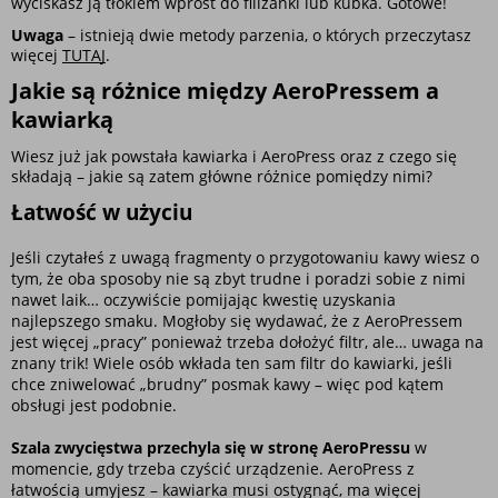
wyciskasz ją tłokiem wprost do filiżanki lub kubka. Gotowe! 
Uwaga
 – istnieją dwie metody parzenia, o których przeczytasz 
więcej 
TUTAJ
.
Jakie są różnice między AeroPressem a 
kawiarką
Wiesz już jak powstała kawiarka i AeroPress oraz z czego się 
składają – jakie są zatem główne różnice pomiędzy nimi?
Łatwość w użyciu
Jeśli czytałeś z uwagą fragmenty o przygotowaniu kawy wiesz o 
tym, że oba sposoby nie są zbyt trudne i poradzi sobie z nimi 
nawet laik… oczywiście pomijając kwestię uzyskania 
najlepszego smaku. Mogłoby się wydawać, że z AeroPressem 
jest więcej „pracy” ponieważ trzeba dołożyć filtr, ale… uwaga na 
znany trik! Wiele osób wkłada ten sam filtr do kawiarki, jeśli 
chce zniwelować „brudny” posmak kawy – więc pod kątem 
obsługi jest podobnie.
Szala zwycięstwa przechyla się w stronę AeroPressu
 w 
momencie, gdy trzeba czyścić urządzenie. AeroPress z 
łatwością umyjesz – kawiarka musi ostygnąć, ma więcej 