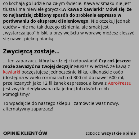
co kochają go ludzie na całym świecie. Kawa w smaku nie jest 
tłusta i ma niewiele goryczki.
A kawa z kawiarki? Mówi się, że 
to najbardziej zbliżony sposób do zrobienia espresso w 
porównaniu do ekspresu ciśnieniowego.
 Nie oczekuj jednak 
cudów – nie ma tak dużego ciśnienia, ale smak jest 
„wystarczająco” bliski, a przy wejściu w wprawę możesz cieszyć 
się nawet piękną pianką!
Zwycięzcą zostaje…
… ten zaparzacz, który bardziej ci odpowiada! 
Czy coś jeszcze 
może zaważyć na twojej decyzji?
 Musisz wiedzieć, że kawą z 
kawiarki 
poczęstujesz jednocześnie kilka, kilkanaście osób 
(dostępna w wielu rozmiarach od 300 ml do nawet 600 ml, 
przeliczanych jako 12 filiżanek espresso), a kawa z
 AeroPressu
jest zwykle dedykowana dla jednej lub dwóch osób. 
Pomogliśmy? 
To wpadajcie do naszego sklepu i zamówcie wasz nowy, 
alternatywny zaparzacz!
OPINIE KLIENTÓW
zobacz:
wszystkie opinie