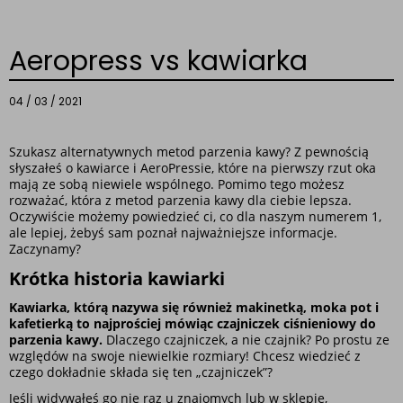
Aeropress vs kawiarka
04 / 03 / 2021
Szukasz alternatywnych metod parzenia kawy? Z pewnością 
słyszałeś o kawiarce i AeroPressie, które na pierwszy rzut oka 
mają ze sobą niewiele wspólnego. Pomimo tego możesz 
rozważać, która z metod parzenia kawy dla ciebie lepsza. 
Oczywiście możemy powiedzieć ci, co dla naszym numerem 1, 
ale lepiej, żebyś sam poznał najważniejsze informacje. 
Zaczynamy?
Krótka historia kawiarki
Kawiarka, którą nazywa się również makinetką, moka pot i 
kafetierką to najprościej mówiąc czajniczek ciśnieniowy do 
parzenia kawy. 
Dlaczego czajniczek, a nie czajnik? Po prostu ze 
względów na swoje niewielkie rozmiary! Chcesz wiedzieć z 
czego dokładnie składa się ten „czajniczek”? 
Jeśli widywałeś go nie raz u znajomych lub w sklepie, 