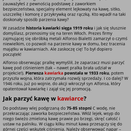
zauważyłeś z pewnością podstawę z zaworkiem 
bezpieczeństwa, specjalny element lejkowaty na kawę, sitko, 
uszczelkę i komorę z przykrywką oraz rączką. Kto wpadł na taki 
doskonały sposób parzenia kawy?
W zasadzie 
historia kawiarki sięga 1919 roku
 i jak się słusznie 
domyślasz, przenosimy się na teren Włoch. Prezes firmy 
zajmującej się obróbką metali Alfonso Bialetti zamarzył o czymś 
niewielkim, co pozwoli na parzenie kawy w domu, bez tracenia 
majątku w kawiarniach. Ale zaskoczę cię! To był dopiero 
początek!
Alfonso obserwując pralkę wymyślił, że zaparzacz musi parzyć 
kawę pod ciśnieniem (tak – nawet pralka brała udział w 
projekcie!). 
Pierwsza 
kawiarka
 powstała w 1933 roku
, potem 
przyszła wojna, która zatrzymała rozwój sprzedaży. I co dalej? W 
1946 roku, już po wojnie, do akcji wkroczył syn Alfonsa, który 
opatentował kawiarkę i zajął się jej promocją.
Jak parzyć kawę w 
kawiarce
?
Do podstawy wlej podgrzaną do 
75-85 stopni
 C wodę, nie 
przekraczając zaworka bezpieczeństwa. Włóż lejek, wsyp do 
niego świeżo zmieloną kawę prawie po brzegi, skręć całość i 
ustaw na palniku. W ciągu kilku minut kawa przesączy się do 
górnej części wskutek ciśnienia. Należy obserwować napar – 