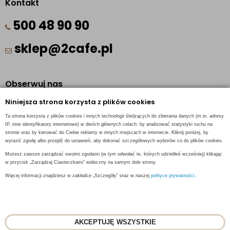
Kontakt
500 48 90 90
sklep@2cafe.pl
Obserwuj nas
Niniejsza strona korzysta z plików cookies
Facebook
Ta strona korzysta z plików cookies i innych technologii śledzących do zbierania danych (m.in. adresy
Pinterest
IP, inne identyfikatory internetowe) w dwóch głównych celach: by analizować statystyki ruchu na
stronie oraz by kierować do Ciebie reklamy w innych miejscach w internecie. Kliknij poniżej, by
Instagram
wyrazić zgodę albo przejdź do ustawień, aby dokonać szczegółowych wyborów co do plików cookies.
Możesz zawsze zarządzać swoimi zgodami (w tym odwołać te, których udzieliłeś wcześniej) klikając
w przycisk „Zarządzaj Ciasteczkami” widoczny na samym dole strony.
Więcej informacji znajdziesz w zakładce „Szczegóły” oraz w naszej
polityce prywatności.
INFORMACJE KONTAKTOWE
AKCEPTUJĘ WSZYSTKIE