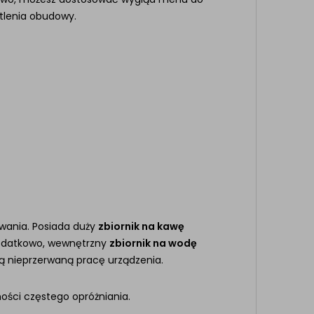
etlenia obudowy.
owania. Posiada duży
zbiornik na kawę
 Dodatkowo, wewnętrzny
zbiornik na wodę
ą nieprzerwaną pracę urządzenia.
ności częstego opróżniania.