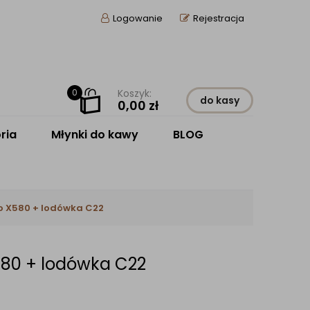
Logowanie
Rejestracja
0
Koszyk:
do kasy
0,00
zł
ria
Młynki do kawy
BLOG
o X580 + lodówka C22
580 + lodówka C22