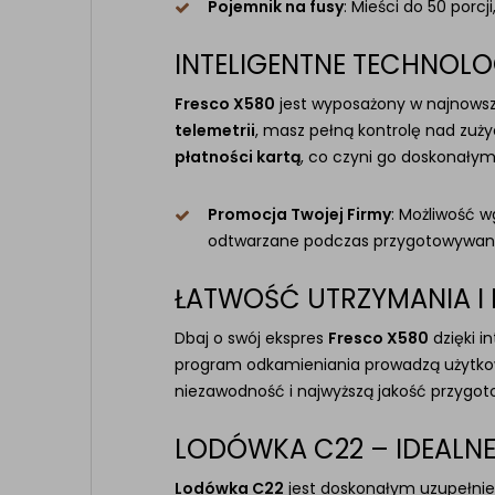
Pojemnik na fusy
: Mieści do 50 porc
INTELIGENTNE TECHNOL
Fresco X580
jest wyposażony w najnowsze
telemetrii
, masz pełną kontrolę nad zuż
płatności kartą
, co czyni go doskonały
Promocja Twojej Firmy
: Możliwość 
odtwarzane podczas przygotowywani
ŁATWOŚĆ UTRZYMANIA I 
Dbaj o swój ekspres
Fresco X580
dzięki 
program odkamieniania prowadzą użytkown
niezawodność i najwyższą jakość przygo
LODÓWKA C22 – IDEALNE
Lodówka C22
jest doskonałym uzupełni