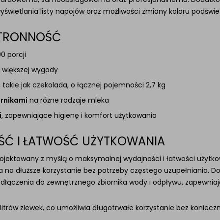
świetlania listy napojów oraz możliwości zmiany koloru podświ
STRONNOŚĆ
00 porcji
e większej wygody
, takie jak czekolada, o łącznej pojemności 2,7 kg
rnikami
na różne rodzaje mleka
i
, zapewniające higienę i komfort użytkowania
Ć I ŁATWOŚĆ UŻYTKOWANIA
projektowany z myślą o maksymalnej wydajności i łatwości użytk
la na dłuższe korzystanie bez potrzeby częstego uzupełniania.
dłączenia do zewnętrznego zbiornika wody i odpływu, zapewniaj
litrów zlewek, co umożliwia długotrwałe korzystanie bez koniecz