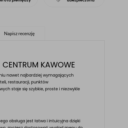
wrotu pieniędzy
ubezpieczona
Napisz recenzję
NE CENTRUM KAWOWE
eniu nawet najbardziej wymagających
eli, restauracji, punktów
h staje się szybkie, proste i niezwykle
go obsługa jest łatwa i intuicyjna dzięki
owo, możesz dostosować wygląd menu do