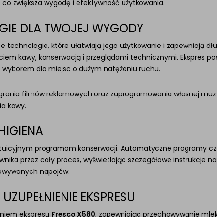
ji, co zwiększa wygodę i efektywność użytkowania.
OGIE DLA TWOJEJ WYGODY
 technologie, które ułatwiają jego użytkowanie i zapewniają dłu
yciem kawy, konserwacją i przeglądami technicznymi. Ekspres po
m wyborem dla miejsc o dużym natężeniu ruchu.
wgrania filmów reklamowych oraz zaprogramowania własnej muzy
a kawy.
HIGIENA
intuicyjnym programom konserwacji. Automatyczne programy cz
ika przez cały proces, wyświetlając szczegółowe instrukcje na
towywanych napojów.
 UZUPEŁNIENIE EKSPRESU
eniem ekspresu
Fresco X580
, zapewniając przechowywanie mle