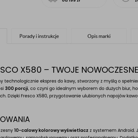
od 199 zł
z
Porady i instrukcje
Opis marki
RESCO X580 – TWOJE NOWOCZES
 technologicznie ekspres do kawy, stworzony z myślą o spełni
osi
300 porcji
, co czyni go idealnym wyborem do dużych biur, hot
. Dzięki Fresco X580, przygotowanie ulubionych napojów kawowyc
EROWANIA
czesny
10-calowy kolorowy wyświetlacz
z systemem Android. Je
ndardowemu, samoobsługowemu oraz profesjonalnemu. Dodatk