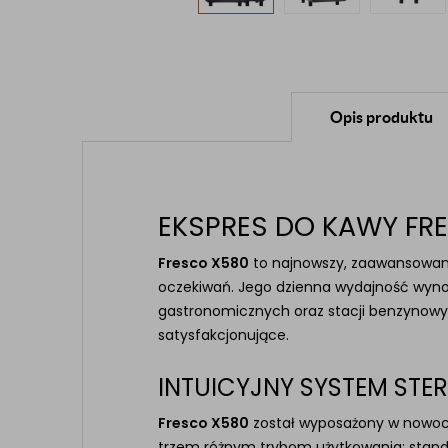
Opis produktu
EKSPRES DO KAWY F
Fresco X580
to najnowszy, zaawansowany
oczekiwań. Jego dzienna wydajność wyn
gastronomicznych oraz stacji benzynowych
satysfakcjonujące.
INTUICYJNY SYSTEM ST
Fresco X580
został wyposażony w nowo
trzem różnym trybom użytkowania: sta