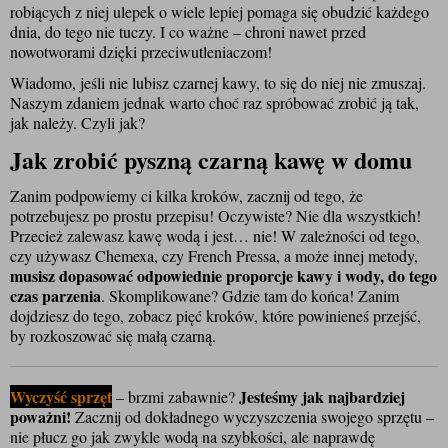
robiących z niej ulepek o wiele lepiej pomaga się obudzić każdego 
dnia, do tego nie tuczy. I co ważne – chroni nawet przed 
nowotworami dzięki przeciwutleniaczom! 
Wiadomo, jeśli nie lubisz czarnej kawy, to się do niej nie zmuszaj. 
Naszym zdaniem jednak warto choć raz spróbować zrobić ją tak, 
jak należy. Czyli jak?
Jak zrobić pyszną czarną kawę w domu
Zanim p
odpowiemy ci kilka kroków, zacznij od tego, że 
potrz
ebujesz po prostu przepisu! Oczywiste? Nie dla wszystkich! 
Przecież zalewasz kawę wodą i jest… nie! W zależności od tego, 
czy używasz Chemexa, czy French Pressa, a może innej metody, 
musisz dopasować odpowiednie proporcje kawy i wody, do tego 
czas parzenia
. Skomplikowane? Gdzie tam do końca! Zanim 
dojdziesz do tego, zobacz pięć kroków, które powinieneś przejść, 
by rozkoszować się małą czarną.
Wyczyść sprzęt
Jesteśmy jak najbardziej 
 – brzmi zabawnie? 
poważni!
 Zacznij od dokładnego wyczyszczenia swojego sprzętu – 
nie płucz go jak zwykle wodą na szybkości, ale naprawdę 