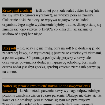
Zrezygnuj z cukru
 – jeśli do tej pory zalewałeś cukier kawą (nie, 
nie mylimy kolejności wyrazów!), najwyższa pora na zmiany. 
Cukier nie dość, że tuczy, to wpływa negatywnie na ludzki 
organizm. Jego nagłe wykluczenie byłoby trudne, dlatego staraj się 
zmniejszać jego zużycie o 15-20% co kilka dni, aż zacznie ci 
smakować napój bez niego.
Użyj soli
 – nie, oczy cię nie mylą, pora na sól! Nie dodawaj jej do 
zaparzanej kawy, ale wymieszaj ją jeszcze ze zmielonymi ziarnami, 
a potem zaparz. Sól pomaga pozbyć się goryczy z kawy, ale 
oczywiście powinieneś dodać jej naprawdę odrobinę. Jeśli mała 
czarna nadal jest zbyt gorzka, spróbuj zmienić ziarna lub parzyć ją 
na zimno. 
Naucz się prawidłowo mielić ziarna i dopasowywać czas 
parzenia 
– każda metoda parzenia kawy wymaga odpowiedniego 
poziomu zmielenia ziaren i czasu parzenia. Dlatego nie dziw się, że 
kawa ci nie smakuje, jeśli zupełnie się tym nie przejmujesz! 
Poszukaj odpowiednich proporcji wody do kawy
, sprawdź 