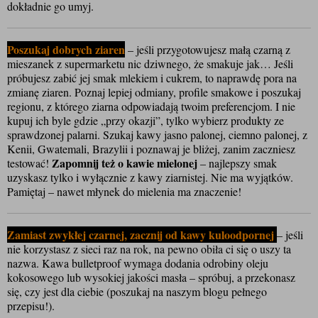
dokładnie go umyj. 
Poszukaj dobrych ziaren
 – jeśli przygotowujesz małą czarną z 
mieszanek z supermarketu nic dziwnego, że smakuje jak… Jeśli 
próbujesz zabić jej smak mlekiem i cukrem, to naprawdę pora na 
zmianę ziaren. Poznaj lepiej odmiany, profile smakowe i poszukaj 
regionu, z którego ziarna odpowiadają twoim preferencjom. I nie 
kupuj ich byle gdzie „przy okazji”, tylko wybierz produkty ze 
sprawdzonej palarni. Szukaj kawy jasno palonej, ciemno palonej, z 
Kenii, Gwatemali, Brazylii i poznawaj je bliżej, zanim zaczniesz 
Zapomnij też o kawie mielonej
testować! 
 – najlepszy smak 
uzyskasz tylko i wyłącznie z kawy ziarnistej. Nie ma wyjątków. 
Pamiętaj – nawet młynek do mielenia ma znaczenie!
Zamiast zwykłej czarnej, zacznij od kawy kuloodpornej 
– jeśli 
nie korzystasz z sieci raz na rok, na pewno obiła ci się o uszy ta 
nazwa. Kawa bulletproof wymaga dodania odrobiny oleju 
kokosowego lub wysokiej jakości masła – spróbuj, a przekonasz 
się, czy jest dla ciebie (poszukaj na naszym blogu pełnego 
przepisu!).