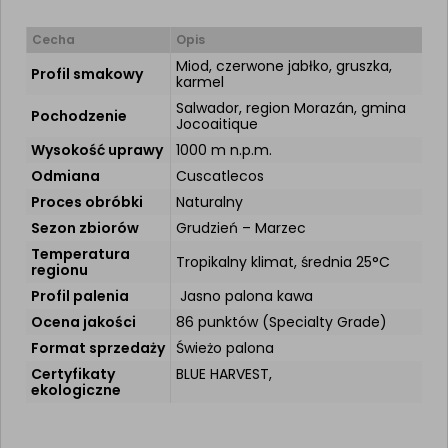
Cecha
Opis
Miod, czerwone jabłko, gruszka,
Profil smakowy
karmel
Salwador, region Morazán, gmina
Pochodzenie
Jocoaitique
Wysokość uprawy
1000 m n.p.m.
Odmiana
Cuscatlecos
Proces obróbki
Naturalny
Sezon zbiorów
Grudzień – Marzec
Temperatura
Tropikalny klimat, średnia 25°C
regionu
Profil palenia
Jasno palona kawa
Ocena jakości
86 punktów (Specialty Grade)
Format sprzedaży
Świeżo palona
Certyfikaty
BLUE HARVEST,
ekologiczne