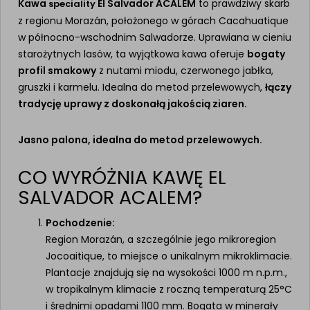
Kawa
El Salvador ACALEM
to prawdziwy skarb
speciality
z regionu Morazán, położonego w górach Cacahuatique
w północno-wschodnim Salwadorze. Uprawiana w cieniu
starożytnych lasów, ta wyjątkowa kawa oferuje
bogaty
profil smakowy
z nutami miodu, czerwonego jabłka,
gruszki i karmelu. Idealna do metod przelewowych,
łączy
tradycję uprawy z doskonałą jakością ziaren.
Jasno palona, idealna do metod przelewowych.
CO WYRÓŻNIA KAWĘ EL
SALVADOR ACALEM?
Pochodzenie:
Region Morazán, a szczególnie jego mikroregion
Jocoaitique, to miejsce o unikalnym mikroklimacie.
Plantacje znajdują się na wysokości 1000 m n.p.m.,
w tropikalnym klimacie z roczną temperaturą 25°C
i średnimi opadami 1100 mm. Bogata w minerały