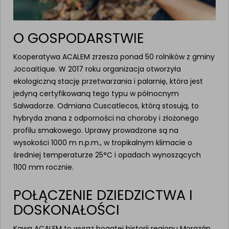
O GOSPODARSTWIE
Kooperatywa ACALEM zrzesza ponad 50 rolników z gminy
Jocoaitique. W 2017 roku organizacja otworzyła
ekologiczną stację przetwarzania i palarnię, która jest
jedyną certyfikowaną tego typu w północnym
Salwadorze. Odmiana Cuscatlecos, którą stosują, to
hybryda znana z odporności na choroby i złożonego
profilu smakowego. Uprawy prowadzone są na
wysokości 1000 m n.p.m., w tropikalnym klimacie o
średniej temperaturze 25°C i opadach wynoszących
1100 mm rocznie.
POŁĄCZENIE DZIEDZICTWA I
DOSKONAŁOŚCI
Kawa ACALEM to wyraz bogatej historii regionu Morazán,