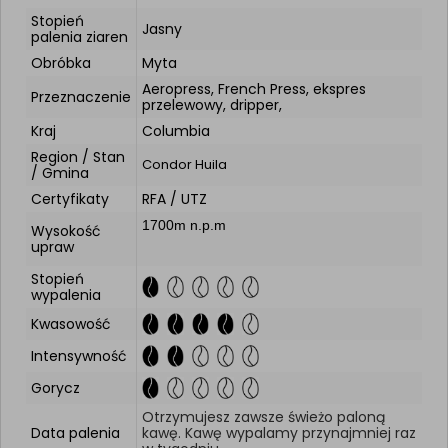
Stopień
Jasny
palenia ziaren
Obróbka
Myta
Aeropress, French Press, ekspres
Przeznaczenie
przelewowy, dripper,
Kraj
Columbia
Region / Stan
Condor Huila
/ Gmina
Certyfikaty
RFA / UTZ
1700m n.p.m
Wysokość
upraw
Stopień
wypalenia
Kwasowość
Intensywność
Gorycz
Otrzymujesz zawsze świeżo paloną
Data palenia
kawę. Kawę wypalamy przynajmniej raz