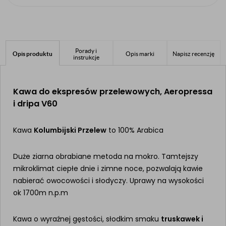
Porady i
Opis produktu
Opis marki
Napisz recenzję
instrukcje
Kawa do ekspresów przelewowych, Aeropressa
i dripa V60
Kawa
Kolumbijski Przelew
to 100% Arabica
Duże ziarna obrabiane metoda na mokro. Tamtejszy
mikroklimat ciepłe dnie i zimne noce, pozwalają kawie
nabierać owocowości i słodyczy. Uprawy na wysokości
ok 1700m n.p.m
Kawa o wyraźnej gęstości, słodkim smaku
truskawek i