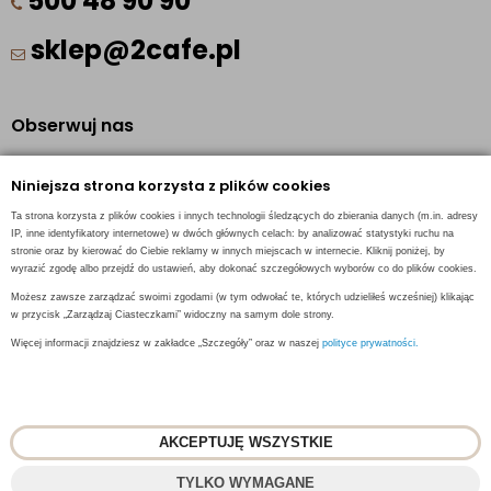
500 48 90 90
sklep@2cafe.pl
Obserwuj nas
Facebook
Niniejsza strona korzysta z plików cookies
Pinterest
Ta strona korzysta z plików cookies i innych technologii śledzących do zbierania danych (m.in. adresy
Instagram
IP, inne identyfikatory internetowe) w dwóch głównych celach: by analizować statystyki ruchu na
stronie oraz by kierować do Ciebie reklamy w innych miejscach w internecie. Kliknij poniżej, by
wyrazić zgodę albo przejdź do ustawień, aby dokonać szczegółowych wyborów co do plików cookies.
Możesz zawsze zarządzać swoimi zgodami (w tym odwołać te, których udzieliłeś wcześniej) klikając
w przycisk „Zarządzaj Ciasteczkami” widoczny na samym dole strony.
INFORMACJE KONTAKTOWE
Więcej informacji znajdziesz w zakładce „Szczegóły” oraz w naszej
polityce prywatności.
AKCEPTUJĘ WSZYSTKIE
© 2018
2CAFE
- Fresh Roasted Coffee
TYLKO WYMAGANE
Projekt i oprogramowanie sklepu:
ebexo