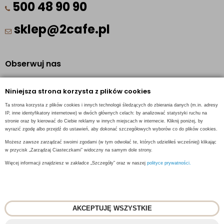
500 48 90 90
sklep@2cafe.pl
Obserwuj nas
Facebook
Niniejsza strona korzysta z plików cookies
Pinterest
Ta strona korzysta z plików cookies i innych technologii śledzących do zbierania danych (m.in. adresy
Instagram
IP, inne identyfikatory internetowe) w dwóch głównych celach: by analizować statystyki ruchu na
stronie oraz by kierować do Ciebie reklamy w innych miejscach w internecie. Kliknij poniżej, by
wyrazić zgodę albo przejdź do ustawień, aby dokonać szczegółowych wyborów co do plików cookies.
Możesz zawsze zarządzać swoimi zgodami (w tym odwołać te, których udzieliłeś wcześniej) klikając
w przycisk „Zarządzaj Ciasteczkami” widoczny na samym dole strony.
INFORMACJE KONTAKTOWE
Więcej informacji znajdziesz w zakładce „Szczegóły” oraz w naszej
polityce prywatności.
AKCEPTUJĘ WSZYSTKIE
© 2018
2CAFE
- Fresh Roasted Coffee