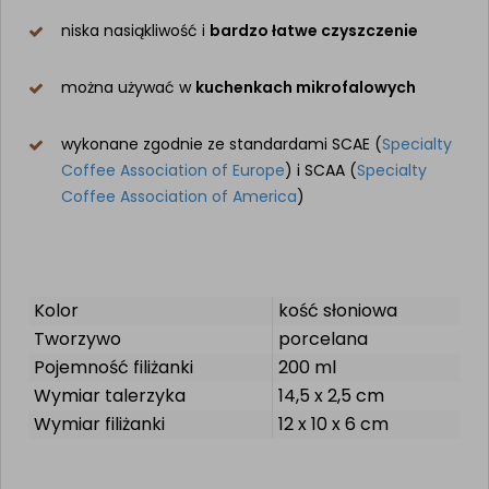
niska nasiąkliwość i
bardzo łatwe czyszczenie
można używać w
kuchenkach mikrofalowych
wykonane zgodnie ze standardami SCAE (
Specialty
Coffee Association of Europe
) i SCAA (
Specialty
Coffee Association of America
)
Kolor
kość słoniowa
Tworzywo
porcelana
Pojemność filiżanki
200 ml
Wymiar talerzyka
14,5 x 2,5 cm
Wymiar filiżanki
12 x 10 x 6 cm