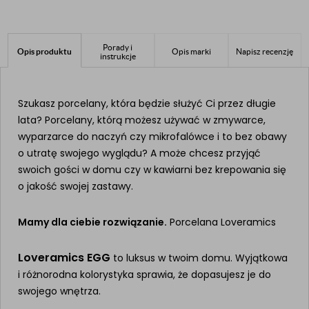
Porady i
Opis produktu
Opis marki
Napisz recenzję
instrukcje
Szukasz porcelany, która będzie służyć Ci przez długie
lata? Porcelany, którą możesz używać w zmywarce,
wyparzarce do naczyń czy mikrofalówce i to bez obawy
o utratę swojego wyglądu? A może chcesz przyjąć
swoich gości w domu czy w kawiarni bez krepowania się
o jakość swojej zastawy.
Mamy dla ciebie rozwiązanie.
Porcelana Loveramics
Loveramics EGG
to luksus w twoim domu. Wyjątkowa
i różnorodna kolorystyka sprawia, że dopasujesz je do
swojego wnętrza.